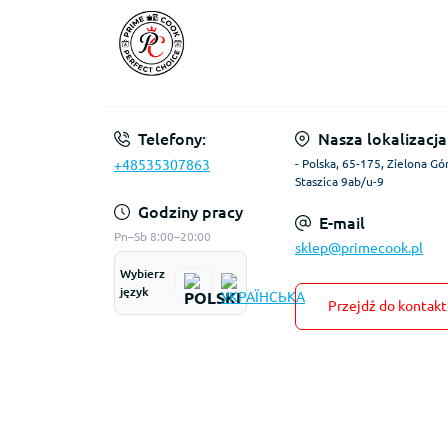
Telefony:
Nasza lokalizacja
+48535307863
- Polska, 65-175, Zielona Gór
Staszica 9ab/u-9
Godziny pracy
E-mail
Pn–Sb 8:00–20:00
sklep@primecook.pl
Wybierz
język
Przejdź do kontak