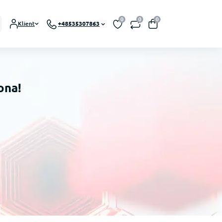
0
0
0
Klient
+48535307863
ona!