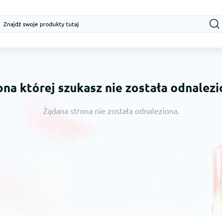
ona której szukasz nie została odnalezi
Żądana strona nie została odnaleziona.