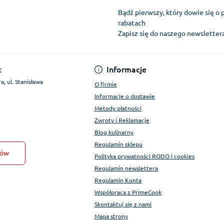
Bądź pierwszy, który dowie się o 
rabatach
Zapisz się do naszego newslette
Regulamin Konta
:
Informacje
a, ul. Stanisława
O firmie
Informacje o dostawie
Metody płatności
Zwroty i Reklamacje
Blog kulinarny
Regulamin sklepu
tów
Polityka prywatności RODO i cookies
Regulamin newslettera
Regulamin Konta
Współpraca z PrimeCook
Skontaktuj się z nami
Mapa strony