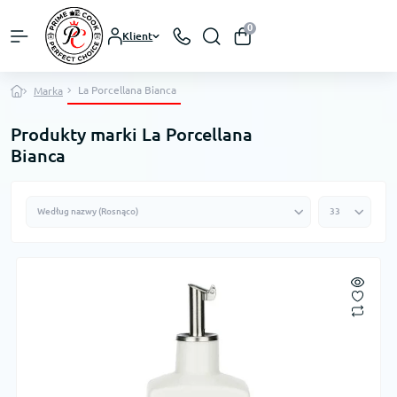
0
Klient
La Porcellana Bianca
Marka
Produkty marki La Porcellana
Bianca