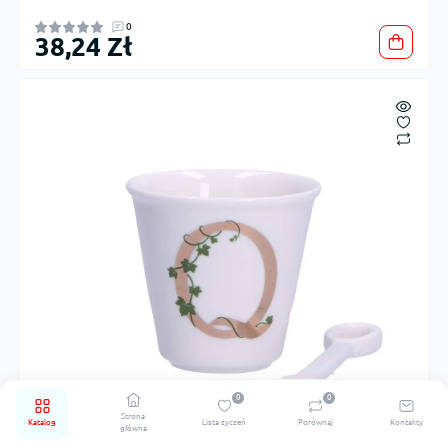
0
38,24 Zł
0
0
Strona
Katalog
Lista życzeń
Porównaj
Kontakty
główna