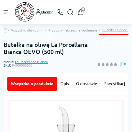
0
Klient
Butelki na ocet i o
Wszystko dla kuchni
Przybory i akcesoria kuchenne
Butelka na oliwę La Porcellana
Bianca OEVO (500 ml)
Marka:
La Porcellana Bianca
0
SKU:
P405000500
Wszystko o produkcie
Opis
O dostawie
Specyfikacja