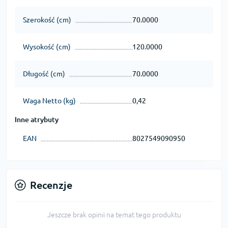
Szerokość (cm)
70.0000
Wysokość (cm)
120.0000
Długość (cm)
70.0000
Waga Netto (kg)
0,42
Inne atrybuty
EAN
8027549090950
Recenzje
Jeszcze brak opinii na temat tego produktu