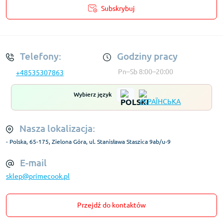
Subskrybuj
Regulamin Konta
Telefony:
Godziny pracy
Pn–Sb 8:00–20:00
+48535307863
Wybierz język
Nasza lokalizacja:
- Polska, 65-175, Zielona Góra, ul. Stanisława Staszica 9ab/u-9
E-mail
sklep@primecook.pl
Przejdź do kontaktów