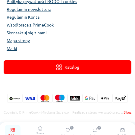
Polityka prywatności RODO i cookies
Regulamin newslettera
Regulamin Konta
Współpraca z PrimeCook
Skontaktuj się z nami
Mapa strony
Marki
Katalog
Copyright © PrimeCook - Mirokana Sp. z o.o. | Realizacja strony we współpracy z
Elbuz
0
0
Strona