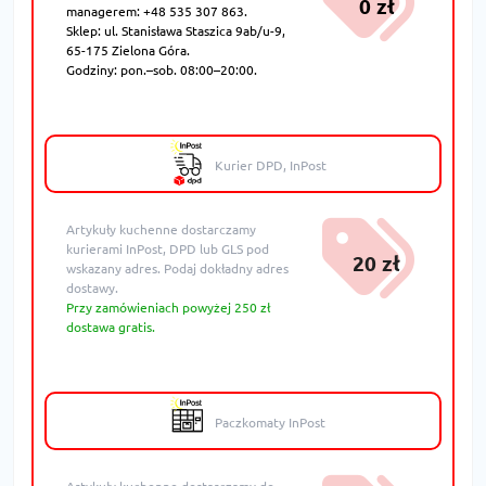
0 zł
managerem: +48 535 307 863.
Sklep: ul. Stanisława Staszica 9ab/u-9,
65-175 Zielona Góra.
Godziny: pon.–sob. 08:00–20:00.
Kurier DPD, InPost
Artykuły kuchenne dostarczamy
kurierami InPost, DPD lub GLS pod
20 zł
wskazany adres. Podaj dokładny adres
dostawy.
Przy zamówieniach powyżej 250 zł
dostawa gratis.
Paczkomaty InPost