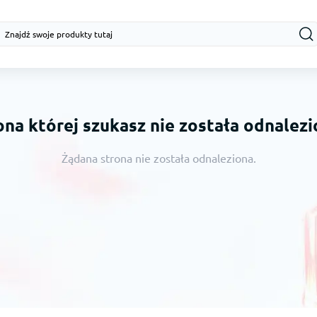
ona której szukasz nie została odnalezi
Żądana strona nie została odnaleziona.