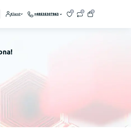
0
0
0
Klient
+48535307863
ona!