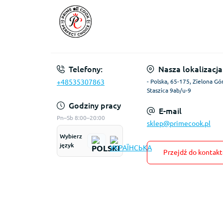
Telefony:
Nasza lokalizacja
+48535307863
- Polska, 65-175, Zielona Gór
Staszica 9ab/u-9
Godziny pracy
E-mail
Pn–Sb 8:00–20:00
sklep@primecook.pl
Wybierz
język
Przejdź do kontak