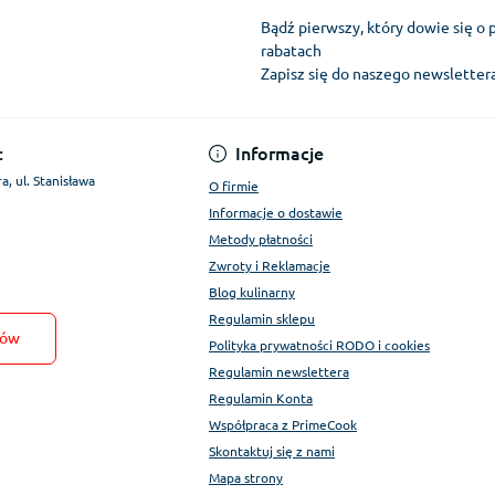
Bądź pierwszy, który dowie się o 
rabatach
Zapisz się do naszego newslette
Regulamin Konta
:
Informacje
a, ul. Stanisława
O firmie
Informacje o dostawie
Metody płatności
Zwroty i Reklamacje
Blog kulinarny
Regulamin sklepu
tów
Polityka prywatności RODO i cookies
Regulamin newslettera
Regulamin Konta
Współpraca z PrimeCook
Skontaktuj się z nami
Mapa strony