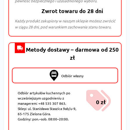
pewność bezpiecznego i uzasadnionego wyboru.
Zwrot towaru do 28 dni
Każdy produkt zakupiony w naszym sklepie możesz zwrócić
w ciągu 28 dni, pod warunkiem zachowania stanu towaru.
Metody dostawy – darmowa od 250
zł
Odbiór własny
Odbiór artykułów kuchennych po
wcześniejszym uzgodnieniu z
0 zł
managerem: +48 535 307 863.
Sklep: ul. Stanisława Staszica 9ab/u-9,
65-175 Zielona Góra.
Godziny: pon.–sob. 08:00–20:00.