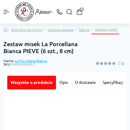
0
Klient
Zestawy misek
Wszystko dla kuchni
Zastawa stołowa
Talerze
Zestaw misek La Porcellana
Bianca PIEVE (6 szt., 8 cm)
Marka:
La Porcellana Bianca
0
SKU:
P000900908-Z
Wszystko o produkcie
Opis
O dostawie
Specyfikacja