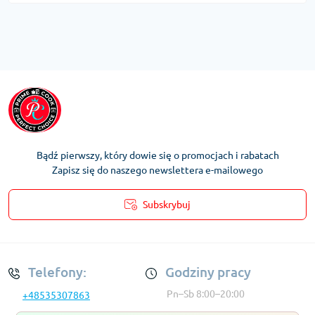
Bądź pierwszy, który dowie się o promocjach i rabatach
Zapisz się do naszego newslettera e-mailowego
Subskrybuj
Regulamin Konta
Telefony:
Godziny pracy
Pn–Sb 8:00–20:00
+48535307863