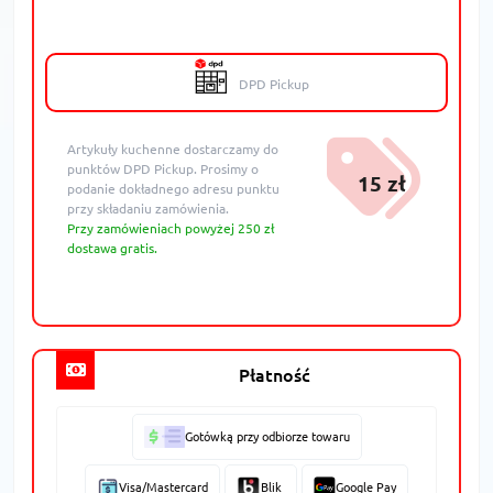
DPD Pickup
Artykuły kuchenne dostarczamy do
punktów DPD Pickup. Prosimy o
15 zł
podanie dokładnego adresu punktu
przy składaniu zamówienia.
Przy zamówieniach powyżej 250 zł
dostawa gratis.
Płatność
Gotówką przy odbiorze towaru
Visa/Mastercard
Blik
Google Pay