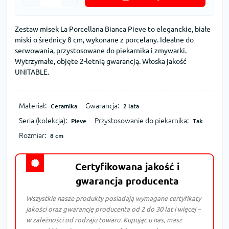
Zestaw misek La Porcellana Bianca Pieve to eleganckie, białe
miski o średnicy 8 cm, wykonane z porcelany. Idealne do
serwowania, przystosowane do piekarnika i zmywarki.
Wytrzymałe, objęte 2-letnią gwarancją. Włoska jakość
UNITABLE.
Materiał:
Gwarancja:
Ceramika
2 lata
Seria (kolekcja):
Przystosowanie do piekarnika:
Pieve
Tak
Rozmiar:
8 cm
Certyfikowana jakość i
gwarancja producenta
Wszystkie nasze produkty posiadają wymagane certyfikaty
jakości oraz gwarancję producenta od 2 do 30 lat i więcej –
w zależności od rodzaju towaru. Kupując u nas, masz