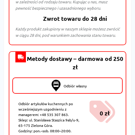
w zależności od rodzaju towaru. Kupując u nas, masz
pewność bezpiecznego i uzasadnionego wyboru.
Zwrot towaru do 28 dni
Każdy produkt zakupiony w naszym sklepie możesz zwrócić
w ciągu 28 dni, pod warunkiem zachowania stanu towaru.
Metody dostawy – darmowa od 250
zł
Odbiór własny
Odbiór artykułów kuchennych po
wcześniejszym uzgodnieniu z
0 zł
managerem: +48 535 307 863.
Sklep: ul. Stanisława Staszica 9ab/u-9,
65-175 Zielona Góra.
Godziny: pon.–sob. 08:00–20:00.