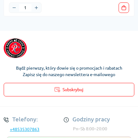
Bądź pierwszy, który dowie się o promocjach i rabatach
Zapisz się do naszego newslettera e-mailowego
Subskrybuj
Regulamin Konta
Telefony:
Godziny pracy
Pn–Sb 8:00–20:00
+48535307863