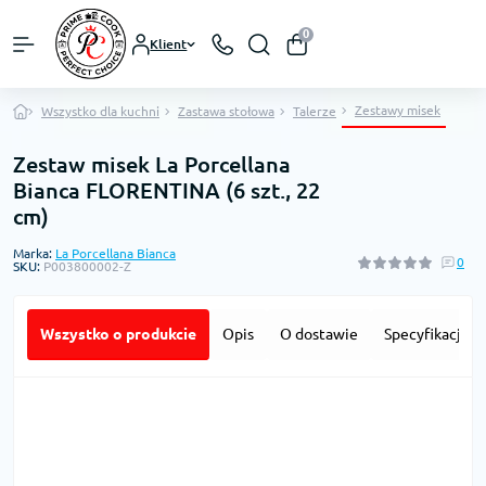
0
Klient
Zestawy misek
Wszystko dla kuchni
Zastawa stołowa
Talerze
Zestaw misek La Porcellana
Bianca FLORENTINA (6 szt., 22
cm)
Marka:
La Porcellana Bianca
0
SKU:
P003800002-Z
Wszystko o produkcie
Opis
O dostawie
Specyfikacja