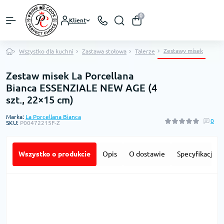
0
Klient
Zestawy misek
Wszystko dla kuchni
Zastawa stołowa
Talerze
Zestaw misek La Porcellana
Bianca ESSENZIALE NEW AGE (4
szt., 22×15 cm)
Marka:
La Porcellana Bianca
0
SKU:
P00472215F-Z
Wszystko o produkcie
Opis
O dostawie
Specyfikacja