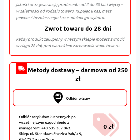
jakości oraz gwarancję producenta od 2 do 30 lat i więcej –
w zależności od rodzaju towaru. Kupując u nas, masz
pewność bezpiecznego i uzasadnionego wyboru.
Zwrot towaru do 28 dni
Każdy produkt zakupiony w naszym sklepie możesz zwrócić
w ciągu 28 dni, pod warunkiem zachowania stanu towaru.
Metody dostawy – darmowa od 250
zł
Odbiór własny
Odbiór artykułów kuchennych po
wcześniejszym uzgodnieniu z
0 zł
managerem: +48 535 307 863.
Sklep: ul. Stanisława Staszica 9ab/u-9,
65-175 Zielona Góra.