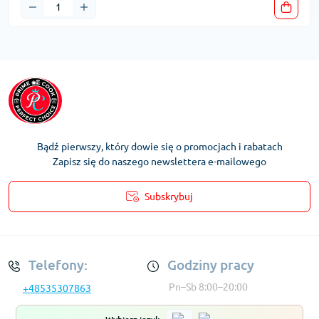
Bądź pierwszy, który dowie się o promocjach i rabatach
Zapisz się do naszego newslettera e-mailowego
Subskrybuj
Regulamin Konta
Telefony:
Godziny pracy
Pn–Sb 8:00–20:00
+48535307863