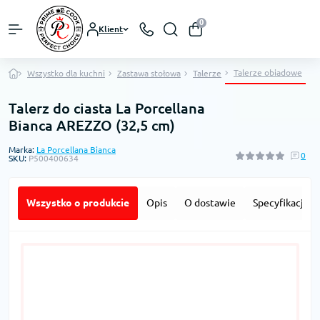
0
Klient
Talerze obiadowe
Wszystko dla kuchni
Zastawa stołowa
Talerze
Talerz do ciasta La Porcellana
Bianca AREZZO (32,5 cm)
Marka:
La Porcellana Bianca
0
SKU:
P500400634
Wszystko o produkcie
Opis
O dostawie
Specyfikacja