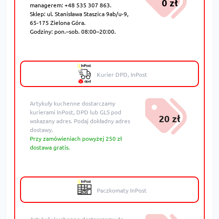
0 zł
managerem: +48 535 307 863.
Sklep: ul. Stanisława Staszica 9ab/u-9,
65-175 Zielona Góra.
Godziny: pon.–sob. 08:00–20:00.
Kurier DPD, InPost
Artykuły kuchenne dostarczamy
kurierami InPost, DPD lub GLS pod
20 zł
wskazany adres. Podaj dokładny adres
dostawy.
Przy zamówieniach powyżej 250 zł
dostawa gratis.
Paczkomaty InPost