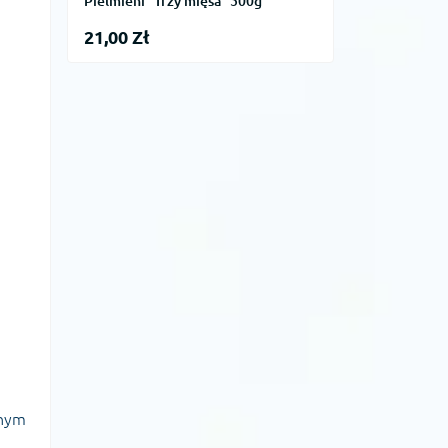
Pielmieni "Trzy mięsa" 500g
21,00 Zł
znym