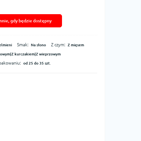
nie, gdy będzie dostępny
Smak:
Z czym:
elmieni
Na słono
Z mięsem
łowym|Z kurczakiem|Z wieprzowym
opakowaniu:
od 25 do 35 szt.