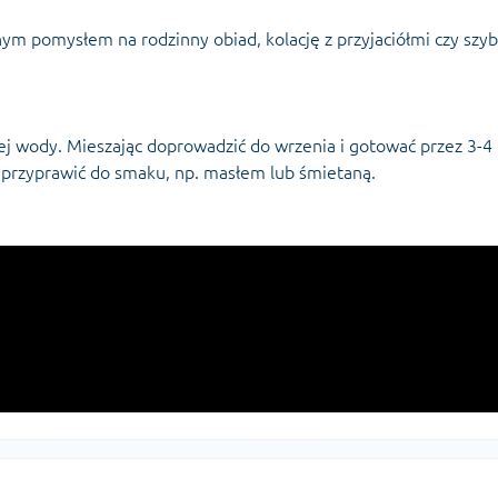
nym pomysłem na rodzinny obiad, kolację z przyjaciółmi czy szyb
j wody. Mieszając doprowadzić do wrzenia i gotować przez 3-4
przyprawić do smaku, np. masłem lub śmietaną.