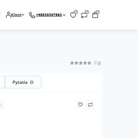
0
0
0
Klient
+48535307863
0
Pytania
0
e