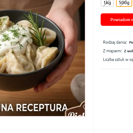
1kg
500g
Powiadom m
Rodzaj dania:
Pi
Z mięsem:
Z wo
Liczba sztuk w 