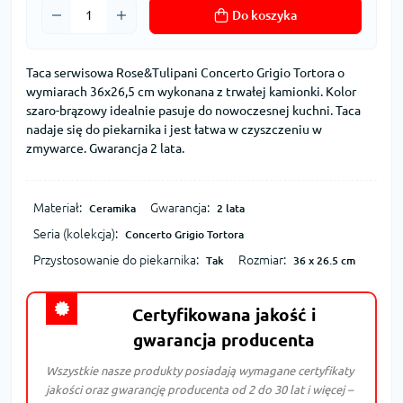
Do koszyka
Taca serwisowa Rose&Tulipani Concerto Grigio Tortora o
wymiarach 36x26,5 cm wykonana z trwałej kamionki. Kolor
szaro-brązowy idealnie pasuje do nowoczesnej kuchni. Taca
nadaje się do piekarnika i jest łatwa w czyszczeniu w
zmywarce. Gwarancja 2 lata.
Materiał:
Gwarancja:
Ceramika
2 lata
Seria (kolekcja):
Concerto Grigio Tortora
Przystosowanie do piekarnika:
Rozmiar:
Tak
36 x 26.5 cm
Certyfikowana jakość i
gwarancja producenta
Wszystkie nasze produkty posiadają wymagane certyfikaty
jakości oraz gwarancję producenta od 2 do 30 lat i więcej –