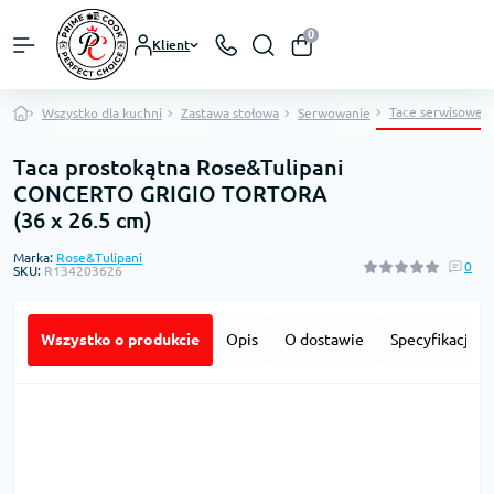
0
Klient
Tace serwisowe
Wszystko dla kuchni
Zastawa stołowa
Serwowanie
Taca prostokątna Rose&Tulipani
CONCERTO GRIGIO TORTORA
(36 x 26.5 cm)
Marka:
Rose&Tulipani
0
SKU:
R134203626
Wszystko o produkcie
Opis
O dostawie
Specyfikacja