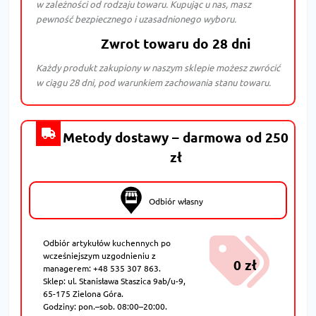
w zależności od rodzaju towaru. Kupując u nas, masz
pewność bezpiecznego i uzasadnionego wyboru.
Zwrot towaru do 28 dni
Każdy produkt zakupiony w naszym sklepie możesz zwrócić
w ciągu 28 dni, pod warunkiem zachowania stanu towaru.
Metody dostawy – darmowa od 250
zł
Odbiór własny
Odbiór artykułów kuchennych po
wcześniejszym uzgodnieniu z
0 zł
managerem: +48 535 307 863.
Sklep: ul. Stanisława Staszica 9ab/u-9,
65-175 Zielona Góra.
Godziny: pon.–sob. 08:00–20:00.