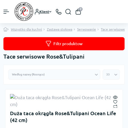
0
Klient
Wszystko dla kuchni
Zastawa stołowa
Serwowanie
Tace serwisowe
Filtr produktow
Tace serwisowe Rose&Tulipani
Duża taca okrągła Rose&Tulipani Ocean Life
(42 cm)