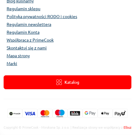
Blog kulinarny
akcesorium do serwowania, Rosetulipani jest idealnym
wyborem. Sprawdź nasz pełny asortyment **tac Rosetulipani**
Regulamin sklepu
i ciesz się precyzją serwowania.
Polityka prywatności RODO i cookies
Regulamin newslettera
Regulamin Konta
Współpraca z PrimeCook
Skontaktuj się z nami
Mapa strony
Marki
Katalog
Copyright © PrimeCook - Mirokana Sp. z o.o. | Realizacja strony we współpracy z
Elbuz