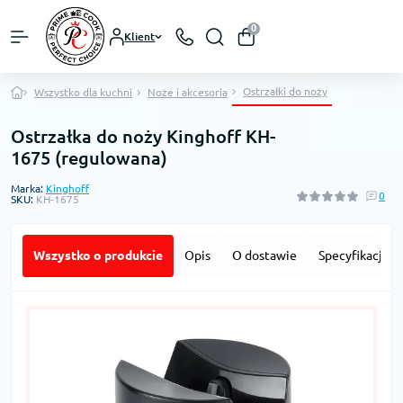
0
Klient
Ostrzałki do noży
Wszystko dla kuchni
Noże i akcesoria
Ostrzałka do noży Kinghoff KH-
1675 (regulowana)
Marka:
Kinghoff
0
SKU:
KH-1675
Wszystko o produkcie
Opis
O dostawie
Specyfikacja