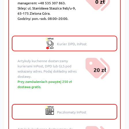
0 zł
managerem: +48 535 307 863.
Sklep: ul. Stanisława Staszica 9ab/u-9,
65-175 Zielona Góra.
Godziny: pon.–sob. 08:00–20:00.
Kurier DPD, InPost
Artykuły kuchenne dostarczamy
kurierami InPost, DPD lub GLS pod
20 zł
wskazany adres. Podaj dokładny adres
dostawy.
Przy zamówieniach powyżej 250 zł
dostawa gratis.
Paczkomaty InPost