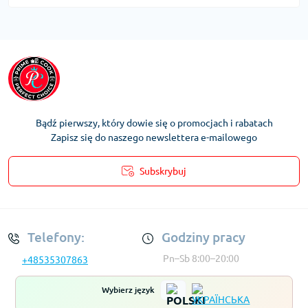
Bądź pierwszy, który dowie się o promocjach i rabatach
Zapisz się do naszego newslettera e-mailowego
Subskrybuj
Regulamin Konta
Telefony:
Godziny pracy
Pn–Sb 8:00–20:00
+48535307863
Wybierz język