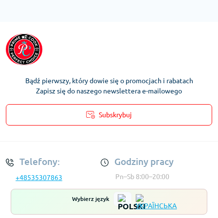
Bądź pierwszy, który dowie się o promocjach i rabatach
Zapisz się do naszego newslettera e-mailowego
Subskrybuj
Regulamin Konta
Telefony:
Godziny pracy
Pn–Sb 8:00–20:00
+48535307863
Wybierz język