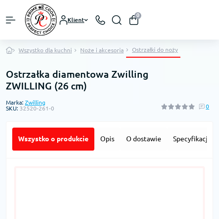
0
Klient
Ostrzałki do noży
Wszystko dla kuchni
Noże i akcesoria
Ostrzałka diamentowa Zwilling
ZWILLING (26 cm)
Marka:
Zwilling
0
SKU:
32520-261-0
Wszystko o produkcie
Opis
O dostawie
Specyfikacja