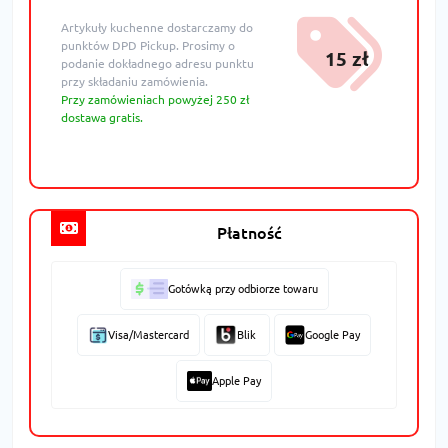
Artykuły kuchenne dostarczamy do
punktów DPD Pickup. Prosimy o
15 zł
podanie dokładnego adresu punktu
przy składaniu zamówienia.
Przy zamówieniach powyżej 250 zł
dostawa gratis.
Płatność
Gotówką przy odbiorze towaru
Visa/Mastercard
Blik
Google Pay
Apple Pay