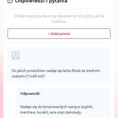
Odpowiedzi i pytania
Dodaj swoje pytanie, a my odpowiemy tak szybko, jak to
możliwe.
+ Zadaj pytanie
Do jakich produktów nadaje się tarka Rösle ze średnimi
oczkami (11x40 cm)?
Odpowiedź:
Nadaje się do tarcia twardych warzyw (ogórki,
marchew, buraki), sera oraz czekolady.