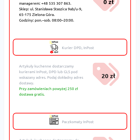
0 zł
managerem: +48 535 307 863.
Sklep: ul. Stanisława Staszica 9ab/u-9,
65-175 Zielona Góra.
Godziny: pon.–sob. 08:00–20:00.
Kurier DPD, InPost
Artykuły kuchenne dostarczamy
kurierami InPost, DPD lub GLS pod
20 zł
wskazany adres. Podaj dokładny adres
dostawy.
Przy zamówieniach powyżej 250 zł
dostawa gratis.
Paczkomaty InPost