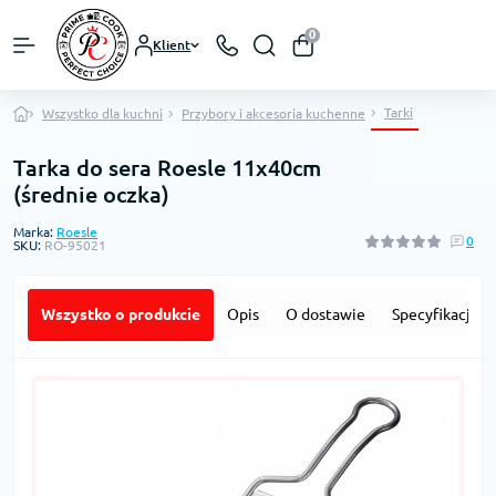
0
Klient
Tarki
Wszystko dla kuchni
Przybory i akcesoria kuchenne
Tarka do sera Roesle 11x40cm
(średnie oczka)
Marka:
Roesle
0
SKU:
RO-95021
Wszystko o produkcie
Opis
O dostawie
Specyfikacja