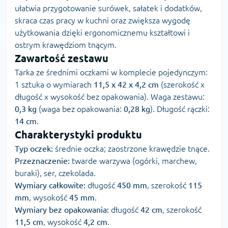
ułatwia przygotowanie surówek, sałatek i dodatków,
skraca czas pracy w kuchni oraz zwiększa wygodę
użytkowania dzięki ergonomicznemu kształtowi i
ostrym krawędziom tnącym.
Zawartość zestawu
Tarka ze średnimi oczkami w komplecie pojedynczym:
1 sztuka o wymiarach
11,5 x 42 x 4,2 cm
(szerokość x
długość x wysokość bez opakowania). Waga zestawu:
0,3 kg
(waga bez opakowania:
0,28 kg
). Długość rączki:
14 cm
.
Charakterystyki produktu
Typ oczek:
średnie oczka; zaostrzone krawędzie tnące.
Przeznaczenie:
twarde warzywa (ogórki, marchew,
buraki), ser, czekolada.
Wymiary całkowite:
długość
450 mm
, szerokość
115
mm
, wysokość
45 mm
.
Wymiary bez opakowania:
długość
42 cm
, szerokość
11,5 cm
, wysokość
4,2 cm
.