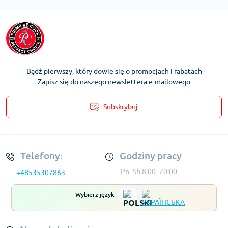
Bądź pierwszy, który dowie się o promocjach i rabatach
Zapisz się do naszego newslettera e-mailowego
Subskrybuj
Regulamin Konta
Telefony:
Godziny pracy
Pn–Sb 8:00–20:00
+48535307863
Wybierz język