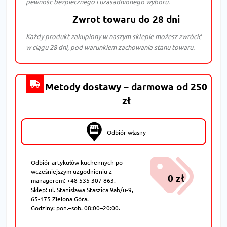
pewność bezpiecznego i uzasadnionego wyboru.
Zwrot towaru do 28 dni
Każdy produkt zakupiony w naszym sklepie możesz zwrócić
w ciągu 28 dni, pod warunkiem zachowania stanu towaru.
Metody dostawy – darmowa od 250
zł
Odbiór własny
Odbiór artykułów kuchennych po
wcześniejszym uzgodnieniu z
0 zł
managerem: +48 535 307 863.
Sklep: ul. Stanisława Staszica 9ab/u-9,
65-175 Zielona Góra.
Godziny: pon.–sob. 08:00–20:00.