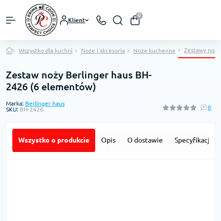
0
Klient
Zestawy noży
Wszystko dla kuchni
Noże i akcesoria
Noże kuchenne
Zestaw noży Berlinger haus BH-
2426 (6 elementów)
Marka:
Berlinger haus
0
SKU:
BH-2426
Wszystko o produkcie
Opis
O dostawie
Specyfikacja