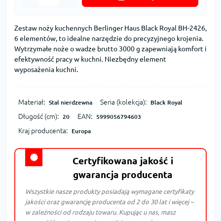
Zestaw noży kuchennych Berlinger Haus Black Royal BH-2426,
6 elementów, to idealne narzędzie do precyzyjnego krojenia.
Wytrzymałe noże o wadze brutto 3000 g zapewniają komfort i
efektywność pracy w kuchni. Niezbędny element
wyposażenia kuchni.
Materiał:
Seria (kolekcja):
Stal nierdzewna
Black Royal
Długość (cm):
EAN:
20
5999056794603
Kraj producenta:
Europa
Certyfikowana jakość i
gwarancja producenta
Wszystkie nasze produkty posiadają wymagane certyfikaty
jakości oraz gwarancję producenta od 2 do 30 lat i więcej –
w zależności od rodzaju towaru. Kupując u nas, masz