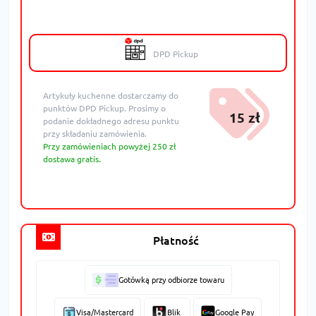
DPD Pickup
Artykuły kuchenne dostarczamy do
punktów DPD Pickup. Prosimy o
15 zł
podanie dokładnego adresu punktu
przy składaniu zamówienia.
Przy zamówieniach powyżej 250 zł
dostawa gratis.
Płatność
Gotówką przy odbiorze towaru
Visa/Mastercard
Blik
Google Pay