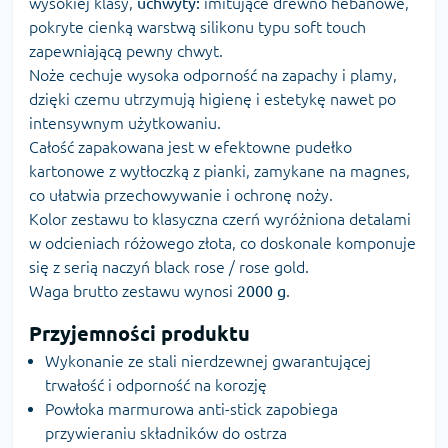
wysokiej klasy,
uchwyty:
imitujące drewno hebanowe,
pokryte cienką warstwą silikonu typu soft touch
zapewniającą pewny chwyt.
Noże cechuje wysoka odporność na zapachy i plamy,
dzięki czemu utrzymują higienę i estetykę nawet po
intensywnym użytkowaniu.
Całość zapakowana jest w efektowne pudełko
kartonowe z wytłoczką z pianki, zamykane na magnes,
co ułatwia przechowywanie i ochronę noży.
Kolor zestawu to klasyczna czerń wyróżniona detalami
w odcieniach różowego złota, co doskonale komponuje
się z serią naczyń black rose / rose gold.
Waga brutto zestawu wynosi
2000 g
.
Przyjemności produktu
Wykonanie ze stali nierdzewnej gwarantującej
trwałość i odporność na korozję
Powłoka marmurowa anti-stick zapobiega
przywieraniu składników do ostrza