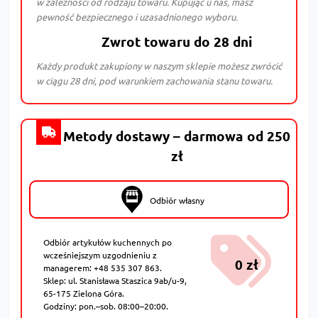
w zależności od rodzaju towaru. Kupując u nas, masz
pewność bezpiecznego i uzasadnionego wyboru.
Zwrot towaru do 28 dni
Każdy produkt zakupiony w naszym sklepie możesz zwrócić
w ciągu 28 dni, pod warunkiem zachowania stanu towaru.
Metody dostawy – darmowa od 250
zł
Odbiór własny
Odbiór artykułów kuchennych po
wcześniejszym uzgodnieniu z
0 zł
managerem: +48 535 307 863.
Sklep: ul. Stanisława Staszica 9ab/u-9,
65-175 Zielona Góra.
Godziny: pon.–sob. 08:00–20:00.