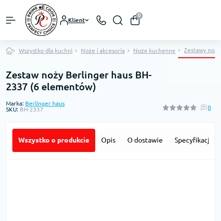
0
Klient
Zestawy noży
Wszystko dla kuchni
Noże i akcesoria
Noże kuchenne
Zestaw noży Berlinger haus BH-
2337 (6 elementów)
Marka:
Berlinger haus
0
SKU:
BH-2337
Wszystko o produkcie
Opis
O dostawie
Specyfikacja