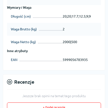
Wymiary i Waga
Długość (cm)
20;20;17.7;12.5;9;9
Waga Brutto (kg)
2
Waga Netto (kg)
2000|500
Inne atrybuty
EAN
5999056783935
Recenzje
Jeszcze brak opinii na temat tego produktu
+ Dodaj recenzję