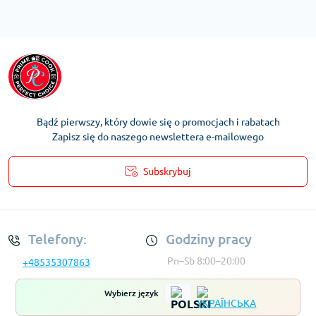
Bądź pierwszy, który dowie się o promocjach i rabatach
Zapisz się do naszego newslettera e-mailowego
Subskrybuj
Regulamin Konta
Telefony:
Godziny pracy
Pn–Sb 8:00–20:00
+48535307863
Wybierz język