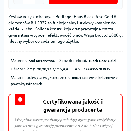
Zestaw noży kuchennych Berlinger Haus Black Rose Gold 6
elementów BH-2337 to funkcjonalny i stylowy komplet do
każdej kuchni. Solidna konstrukcja oraz precyzyjne ostrza
gwarantują wygodę i efektywność pracy. Waga Brutto: 2000 g.
Idealny wybór do codziennego użytku.
Materiał:
Seria (kolekcja):
Stal nierdzewna
Black Rose Gold
Długość (cm):
EAN:
20;20;17.7;12.5;9;9
5999056783935
Materiał uchwytu (wykończenie):
Imitacja drewna hebanowe z
powłoką soft touch
Certyfikowana jakość i
gwarancja producenta
Wszystkie nasze produkty posiadają wymagane certyfikaty
jakości oraz gwarancję producenta od 2 do 30 lat i więcej –