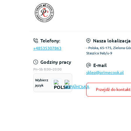
Telefony:
Nasza lokalizacja
+48535307863
- Polska, 65-175, Zielona Gór
Staszica 9ab/u-9
Godziny pracy
E-mail
Pn–Sb 8:00–20:00
sklep@primecook.pl
Wybierz
język
Przejdź do kontak