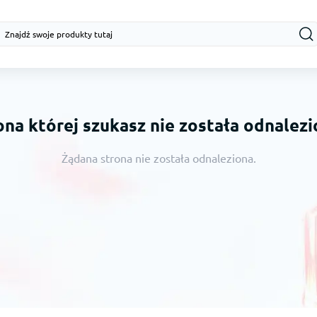
ona której szukasz nie została odnalezi
Żądana strona nie została odnaleziona.