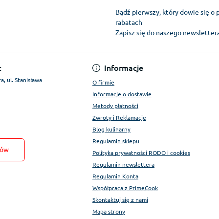
Bądź pierwszy, który dowie się o 
rabatach
Zapisz się do naszego newslette
Regulamin Konta
:
Informacje
a, ul. Stanisława
O firmie
Informacje o dostawie
Metody płatności
Zwroty i Reklamacje
Blog kulinarny
Regulamin sklepu
tów
Polityka prywatności RODO i cookies
Regulamin newslettera
Regulamin Konta
Współpraca z PrimeCook
Skontaktuj się z nami
Mapa strony