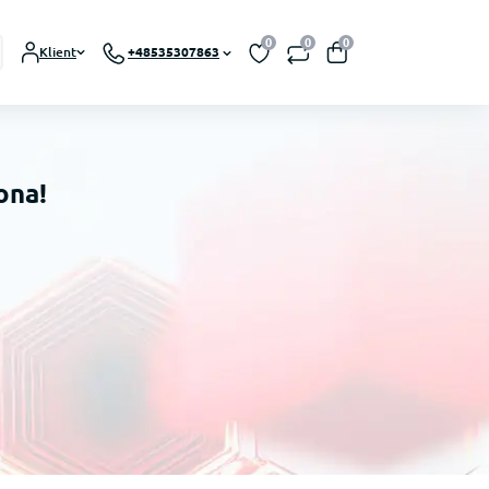
0
0
0
Klient
+48535307863
ona!