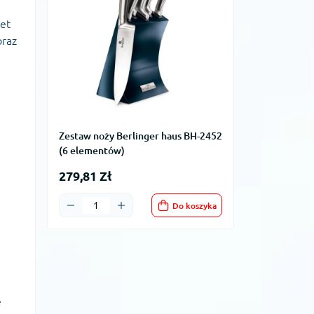
let
oraz
Zestaw noży Berlinger haus BH-2452
(6 elementów)
279,81 Zł
Do koszyka
e