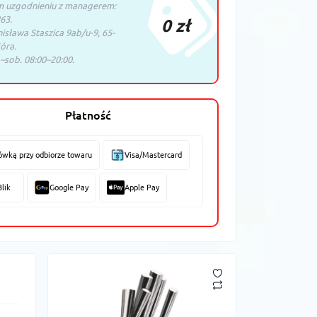
m uzgodnieniu z managerem:
63.
0 zł
nisława Staszica 9ab/u-9, 65-
óra.
–sob. 08:00–20:00.
Płatność
ówką przy odbiorze towaru
Visa/Mastercard
Blik
Google Pay
Apple Pay