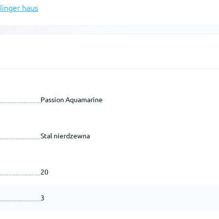
linger haus
Passion Aquamarine
Stal nierdzewna
20
3