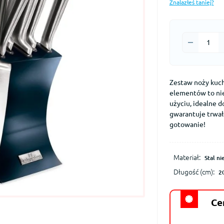
Znalazłeś taniej?
Zestaw noży kuch
elementów to nie
użyciu, idealne 
gwarantuje trwało
gotowanie!
Materiał:
Stal n
Długość (cm):
2
Ce