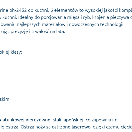
rine bh-2452 do kuchni, 6 elementów to wysokiej jakości komp
kuchni. Idealny do porcjowania mięsa i ryb, krojenia pieczywa 
sowaniu najlepszych materiałów i nowoczesnych technologii,
jąc precyzję i trwałość na lata.
iej klasy:
rskim
atunkowej nierdzewnej stali japońskiej
, co zapewnia im
e ostrza. Ostrza noży są
ostrzone laserowo
, dzięki czemu cięci