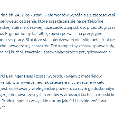
arine bh-2452 do kuchni, 6 elementów wyróżnia się zastosowa
erowego ostrzenia, które przekładają się na perfekcyjne
ńskiej stali nierdzewnej noże zachowują ostrość przez długi czas
ia. Ergonomiczny kształt rękojeści pozwala na precyzyjne
czas pracy. Stojak ze stali nierdzewnej nie tylko pełni funkcję
kuchni nowoczesny charakter. Ten kompletny zestaw sprawdzi się
nalnej kuchni, znacznie usprawniając proces przygotowywania
rki
Berlinger Haus
i został wyprodukowany z materiałów
nie lub w zmywarce, jednak zaleca się mycie ręczne w celu
w jest zapakowany w eleganckie pudełko, co czyni go doskonały
zuje do nowoczesnych trendów w aranżacji kuchni, a morski ko
 Produkt spełnia wszystkie normy jakości i bezpieczeństwa
ych.