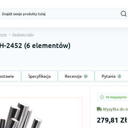
enne
Zestawy noży
BH-2452 (6 elementów)
ostawie
Specyfikacja
Recenzje
Pytania
0
10
W magazynie
Wysyłka do i
279,81 Zł