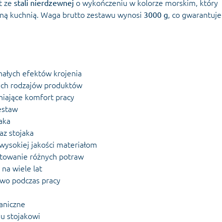
t ze
stali nierdzewnej
o wykończeniu w kolorze morskim, który
ną kuchnią. Waga brutto zestawu wynosi
3000 g
, co gwarantuje
nałych efektów krojenia
ych rodzajów produktów
iające komfort pracy
zestaw
aka
az stojaka
 wysokiej jakości materiałom
towanie różnych potraw
na wiele lat
two podczas pracy
aniczne
u stojakowi