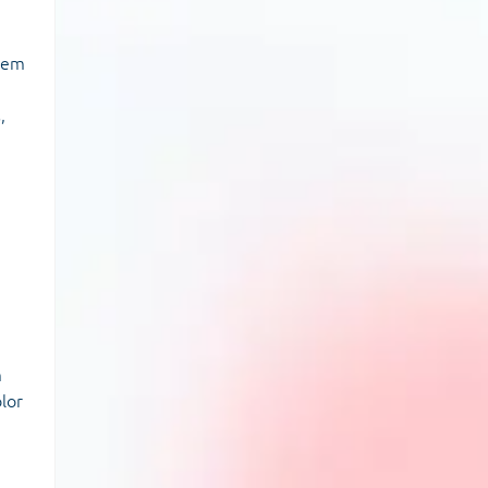
niem
,
m
lor