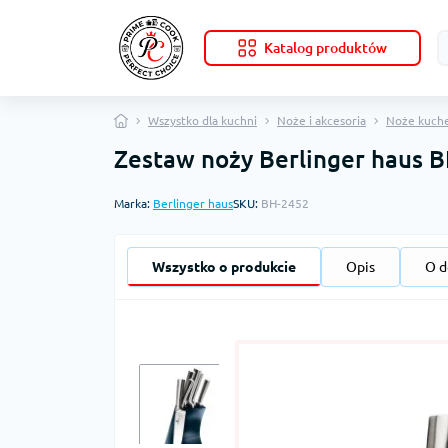
Katalog produktów
Wszystko dla kuchni
Noże i akcesoria
Noże kuch
Zestaw noży Berlinger haus 
Marka:
Berlinger haus
SKU:
BH-2452
Wszystko o produkcie
Opis
O d