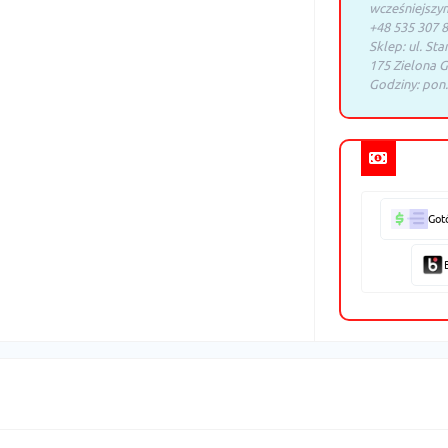
wcześniejszy
+48 535 307 8
Sklep: ul. Sta
175 Zielona G
Godziny: pon.
Got