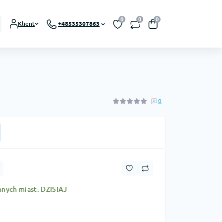
0
0
0
Klient
+48535307863
0
nnych miast: DZISIAJ