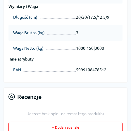
Wymiary i Waga
Długość (cm)
20/20/17.5/12.5/9
Waga Brutto (kg)
3
Waga Netto (kg)
1000|150|3000
Inne atrybuty
EAN
5999108478512
Recenzje
Jeszcze brak opinii na temat tego produktu
+ Dodaj recenzję