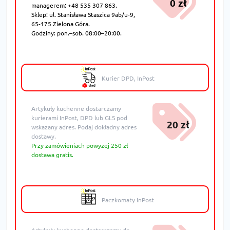
0 zł
managerem: +48 535 307 863.
Sklep: ul. Stanisława Staszica 9ab/u-9,
65-175 Zielona Góra.
Godziny: pon.–sob. 08:00–20:00.
Kurier DPD, InPost
Artykuły kuchenne dostarczamy
kurierami InPost, DPD lub GLS pod
20 zł
wskazany adres. Podaj dokładny adres
dostawy.
Przy zamówieniach powyżej 250 zł
dostawa gratis.
Paczkomaty InPost