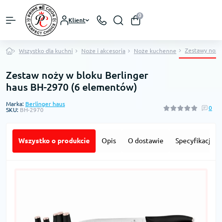
0
Klient
Zestawy noży
Wszystko dla kuchni
Noże i akcesoria
Noże kuchenne
Zestaw noży w bloku Berlinger
haus BH-2970 (6 elementów)
Marka:
Berlinger haus
0
SKU:
BH-2970
Wszystko o produkcie
Opis
O dostawie
Specyfikacja