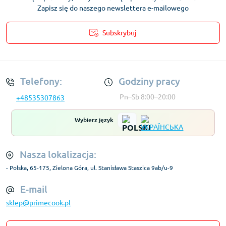
Zapisz się do naszego newslettera e-mailowego
Subskrybuj
Regulamin Konta
Telefony:
Godziny pracy
Pn–Sb 8:00–20:00
+48535307863
Wybierz język
Nasza lokalizacja:
- Polska, 65-175, Zielona Góra, ul. Stanisława Staszica 9ab/u-9
E-mail
sklep@primecook.pl