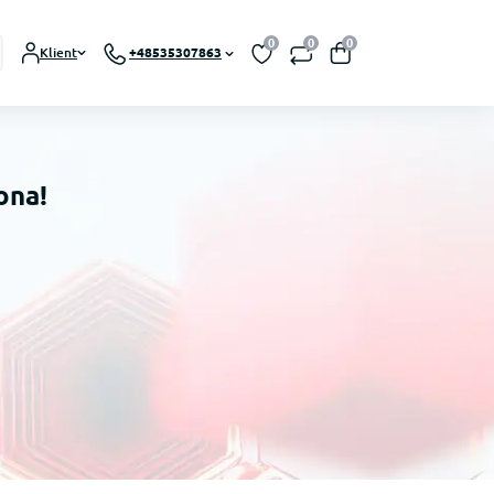
0
0
0
Klient
+48535307863
ona!