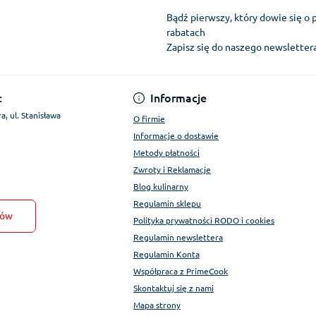
Bądź pierwszy, który dowie się o 
rabatach
Zapisz się do naszego newslette
Regulamin Konta
:
Informacje
a, ul. Stanisława
O firmie
Informacje o dostawie
Metody płatności
Zwroty i Reklamacje
Blog kulinarny
Regulamin sklepu
tów
Polityka prywatności RODO i cookies
Regulamin newslettera
Regulamin Konta
Współpraca z PrimeCook
Skontaktuj się z nami
Mapa strony