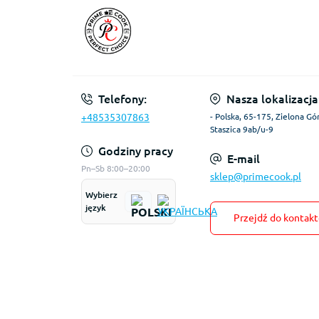
Telefony:
Nasza lokalizacja
+48535307863
- Polska, 65-175, Zielona Gór
Staszica 9ab/u-9
Godziny pracy
E-mail
Pn–Sb 8:00–20:00
sklep@primecook.pl
Wybierz
język
Przejdź do kontak