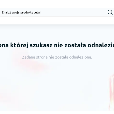
ona której szukasz nie została odnalezi
Żądana strona nie została odnaleziona.