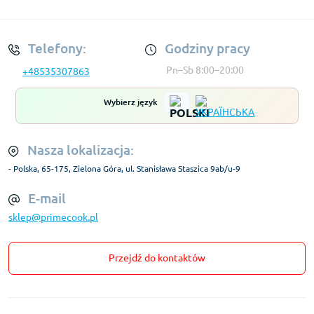
Regulamin Konta
Telefony:
Godziny pracy
Pn–Sb 8:00–20:00
+48535307863
Wybierz język
Nasza lokalizacja:
- Polska, 65-175, Zielona Góra, ul. Stanisława Staszica 9ab/u-9
E-mail
sklep@primecook.pl
Przejdź do kontaktów