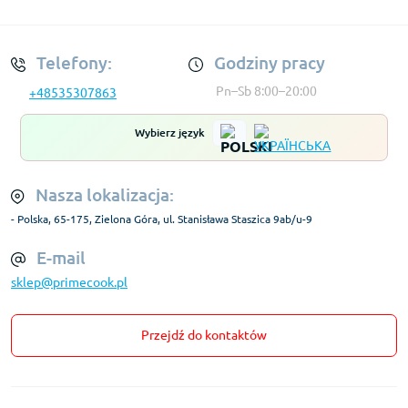
Regulamin Konta
Telefony:
Godziny pracy
Pn–Sb 8:00–20:00
+48535307863
Wybierz język
Nasza lokalizacja:
- Polska, 65-175, Zielona Góra, ul. Stanisława Staszica 9ab/u-9
E-mail
sklep@primecook.pl
Przejdź do kontaktów