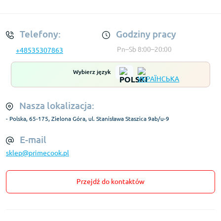
Regulamin Konta
Telefony:
Godziny pracy
Pn–Sb 8:00–20:00
+48535307863
Wybierz język
Nasza lokalizacja:
- Polska, 65-175, Zielona Góra, ul. Stanisława Staszica 9ab/u-9
E-mail
sklep@primecook.pl
Przejdź do kontaktów