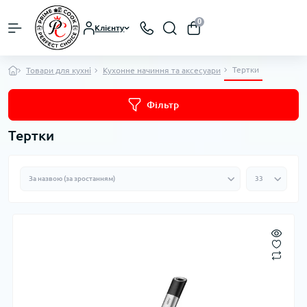
0
Клієнту
Тертки
Товари для кухні
Кухонне начиння та аксесуари
Фільтр
Тертки