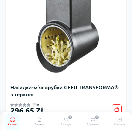
Насадка-м'ясорубка GEFU TRANSFORMA®
з теркою
0
296,65 Zł
0
0
Каталог
Головна
Закладки
Порівняти
Контакти