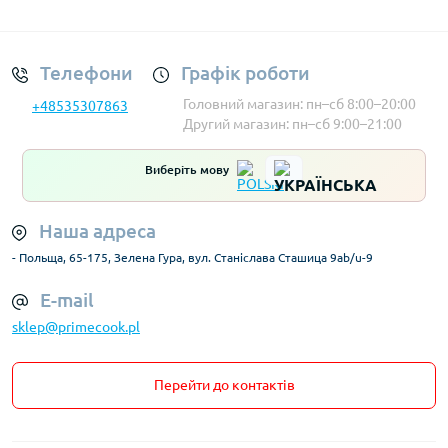
Умови облікового запису
Телефони
Графік роботи
Головний магазин: пн–сб 8:00–20:00
+48535307863
Другий магазин: пн–сб 9:00–21:00
Виберіть мову
Наша адреса
- Польща, 65-175, Зелена Гура, вул. Станіслава Сташица 9ab/u-9
E-mail
sklep@primecook.pl
Перейти до контактів