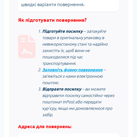
швидкі варіанти повернення.
Як підготувати повернення?
Підготуйте посилку
– запакуйте
товари в оригінальну упаковку в
невикористаному стані та надійно
захистіть їх, щоб вони не
пошкодилися під час
транспортування.
Заповніть форму повернення
–
зв'яжіться з нами електронною
поштою.
Відправте посилку
– ви можете
відправити посилку самостійно через
поштомат InPost або передати
кур'єру, якщо ми домовляємося про
забір.
Адреса для повернень: