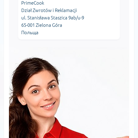
PrimeCook
Dział Zwrotów i Reklamacji
ul. Stanisława Staszica 9ab/u-9
65-001 Zielona Góra
Польща