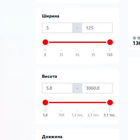
Ширина
-
13
5
35
65
95
125
Висота
-
5,8
769
1,5 тис.
2,3 тис.
3,1 тис.
Довжина