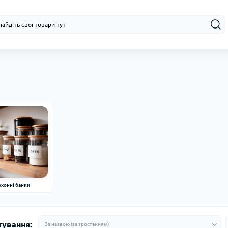
ухонні банки
тування: