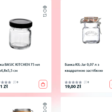
ка BASIC KITCHEN 75 мл
Банка KIL-Jar 0,07 л з
x4,8x5,5 см
квадратною застібкою
0
0
1 Zł
19,00 Zł