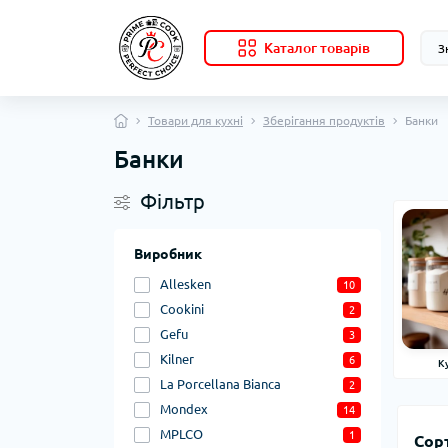
Каталог товарів
Товари для кухні
Зберігання продуктів
Банки
Банки
Фільтр
Виробник
Allesken
10
Cookini
2
Gefu
3
Kilner
6
К
La Porcellana Bianca
2
Mondex
14
MPLCO
1
Сор