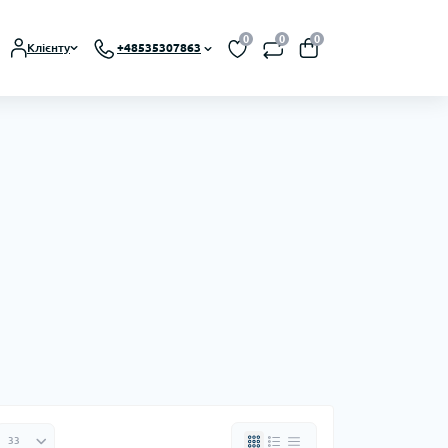
0
0
0
Клієнту
+48535307863