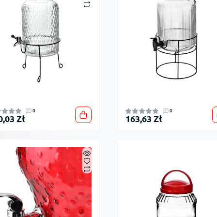
0
0
0,03 Zł
163,63 Zł