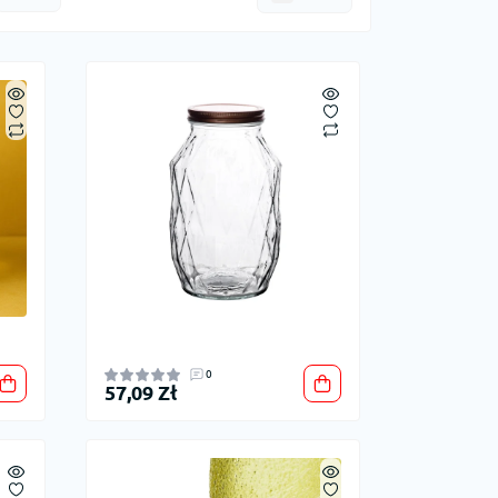
0
57,09 Zł