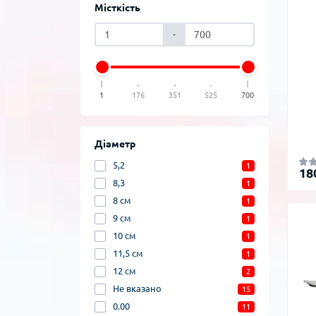
Місткість
-
1
176
351
525
700
Діаметр
5,2
1
18
8,3
1
8 см
1
9 см
1
10 см
1
11,5 см
1
12 см
2
Не вказано
15
0.00
11