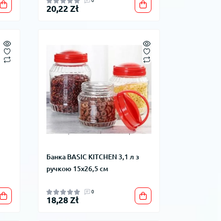
0
20,22 Zł
Банка BASIC KITCHEN 3,1 л з
ручкою 15x26,5 см
0
18,28 Zł