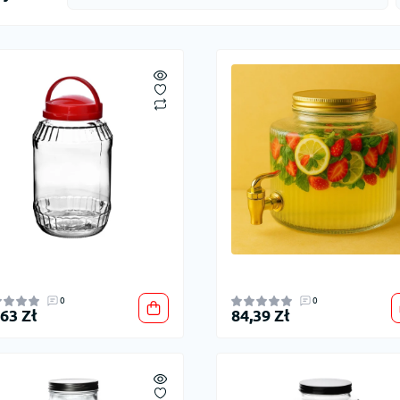
0
0
,63 Zł
84,39 Zł