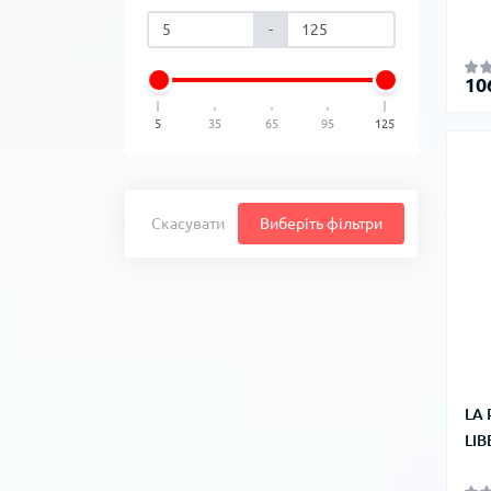
-
10
5
35
65
95
125
Скасувати
Виберіть фільтри
LA
LIB