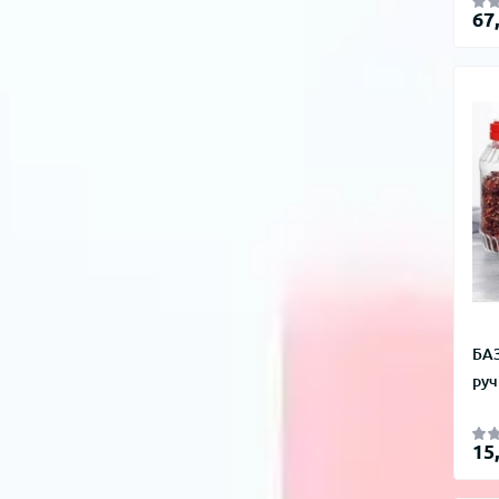
67
БАЗ
руч
15