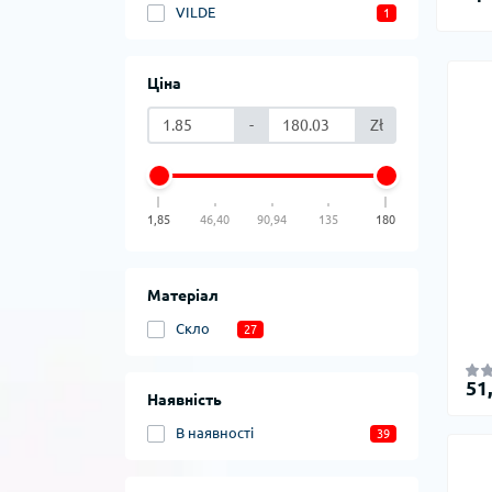
VILDE
1
Ціна
-
Zł
1,85
46,40
90,94
135
180
Матеріал
Скло
27
51
Наявність
В наявності
39