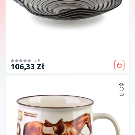
0
106,33 Zł