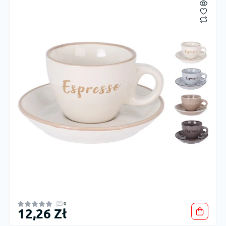
0
12,26 Zł