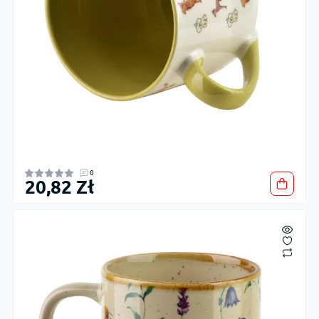
0
20,82 Zł