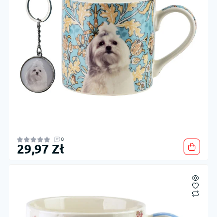
0
29,97 Zł