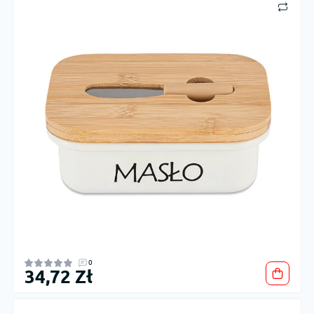
0
34,72 Zł