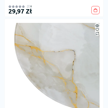
0
29,97 Zł