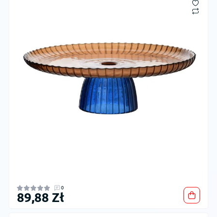
0
89,88 Zł