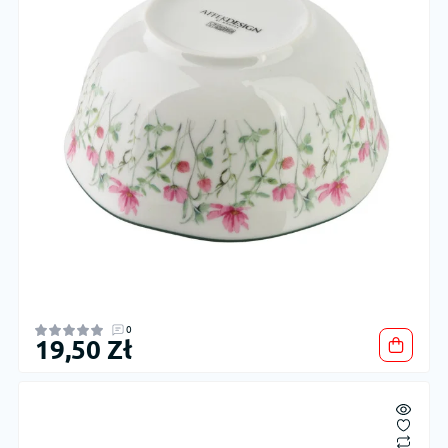
0
19,50 Zł