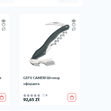
я
GEFU CAMERI Штопор
офіціанта
0
92,65 Zł