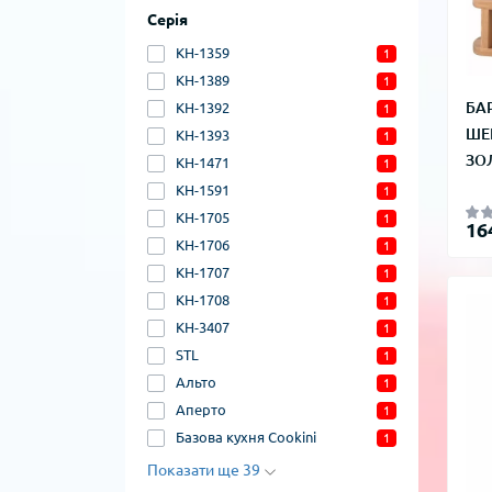
Серія
KH-1359
1
KH-1389
1
БА
KH-1392
1
ШЕ
KH-1393
1
ЗО
KH-1471
1
KH-1591
1
KH-1705
1
16
KH-1706
1
KH-1707
1
KH-1708
1
KH-3407
1
STL
1
Альто
1
Аперто
1
Базова кухня Cookini
1
Показати ще 39