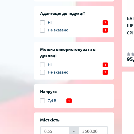
Адаптація до індукції
БАР
НІ
7
ШЕ
Не вказано
1
СР
Можна використовувати в
духовці
95
НІ
1
Не вказано
7
Напруга
7,4 В
1
Місткість
-