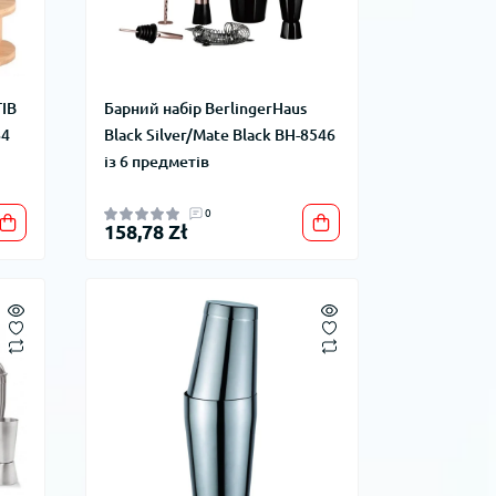
ІВ
Барний набір BerlingerHaus
84
Black Silver/Mate Black BH-8546
із 6 предметів
0
158,78 Zł