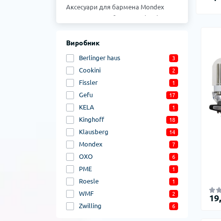
Аксесуари для бармена Mondex
Аксесуари для бармена Klausberg
Аксесуари для бармена Kinghoff
Аксесуари для бармена Gefu
Виробник
Аксесуари для бармена Cookini
Berlinger haus
3
Cookini
2
Fissler
1
Gefu
17
KELA
1
Kinghoff
18
Klausberg
14
Mondex
7
OXO
6
PME
1
Roesle
1
WMF
2
19
Zwilling
6