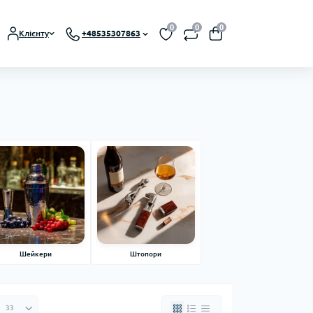
0
0
0
Клієнту
+48535307863
Шейкери
Штопори