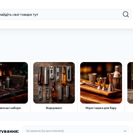
eнські набори
Відкривачі
Мірні чашки для бару
тування: