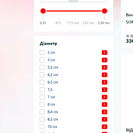
Вин
SOM
0,55
875
1,75 тис.
2,63 тис.
3,50 тис.
33
Діаметр
2 см
1
5 см
1
5,5 см
2
6,2 см
1
6,5 см
1
7,5
1
7 см
1
8 см
1
8,4 см
3
8,5 см
1
10 см
2
ВІ