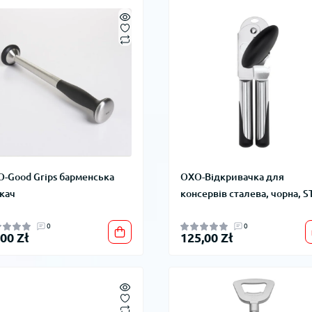
-Good Grips барменська
OXO-Відкривачка для
кач
консервів сталева, чорна, S
0
0
,00 Zł
125,00 Zł