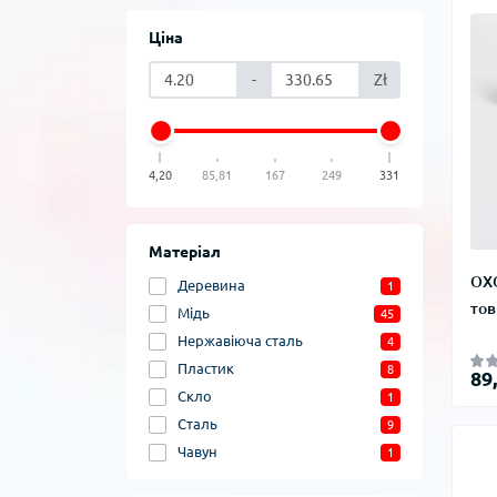
Ціна
-
Zł
4,20
85,81
167
249
331
Матеріал
OXO
Деревина
1
тов
Мідь
45
Нержавіюча сталь
4
Пластик
8
89
Скло
1
Сталь
9
Чавун
1