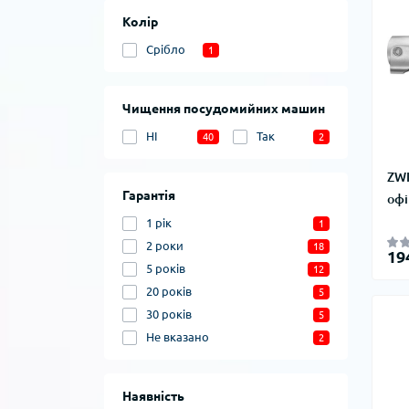
Колір
Срібло
1
Чищення посудомийних машин
НІ
Так
40
2
ZWI
Гарантія
офі
1 рік
1
2 роки
18
19
5 років
12
20 років
5
30 років
5
Не вказано
2
Наявність