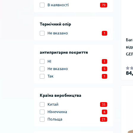
В наявності
79
Термічний опір
Не вказано
1
Баг
від
антипригарне покриття
GE
НІ
1
Не вказано
5
84
Так
1
Країна виробництва
Китай
35
Німеччина
6
Польща
21