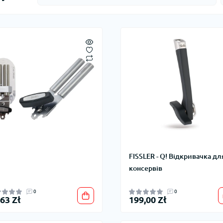
FISSLER - Q! Відкривачка дл
консервів
0
0
,63 Zł
199,00 Zł