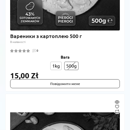
Вареники з картоплею 500 г
В наявності
0
Вага
1kg
500g
15,00 Zł
Повідомити мене