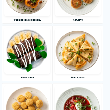
Фарширований перець
Котлети
Налисники
Бендерики