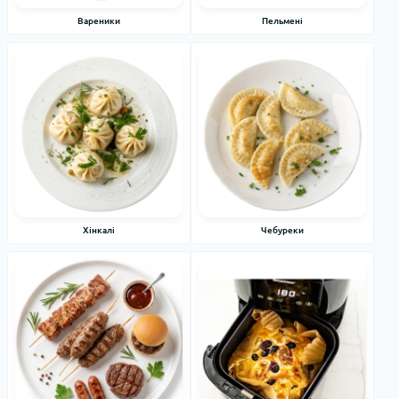
Вареники
Пельмені
Хінкалі
Чебуреки