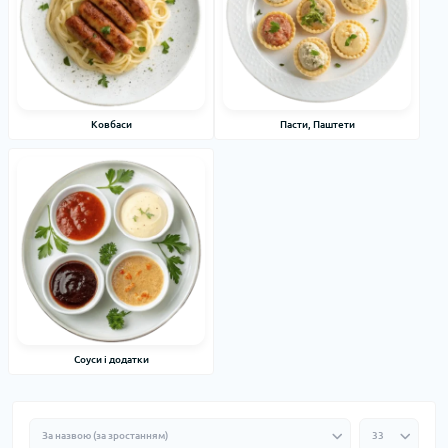
Ковбаси
Пасти, Паштети
Соуси і додатки