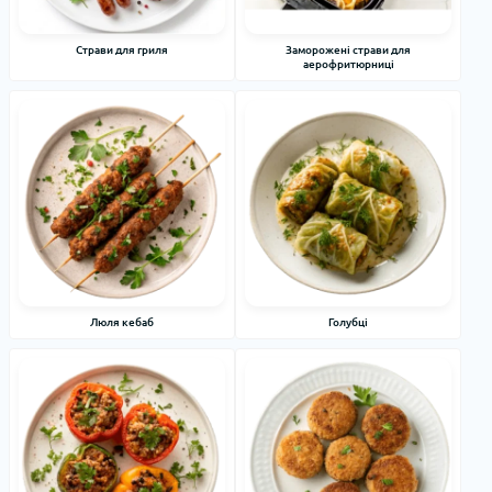
Страви для гриля
Заморожені страви для
аерофритюрниці
Люля кебаб
Голубці