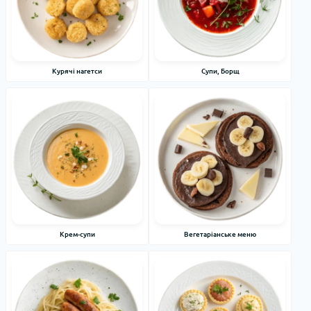
Курячі нагетси
Супи, Борщ
Крем-супи
Вегетаріанське меню