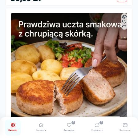
0
0
Каталог
Головна
Закладки
Порівняти
Контакти
Курячі та свинячі відбивні 480 г