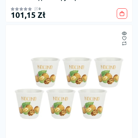
0
101,15 Zł