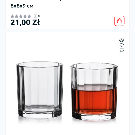
8x8x9 см
0
21,00 Zł