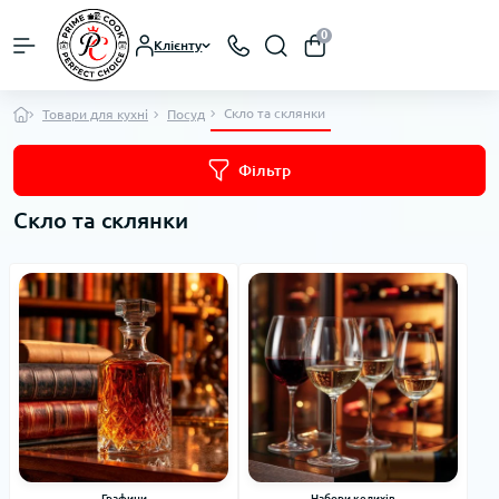
0
Клієнту
Скло та склянки
Товари для кухні
Посуд
Фільтр
Скло та склянки
Графини
Набори келихів