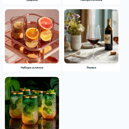
Набори склянок
Рюмки