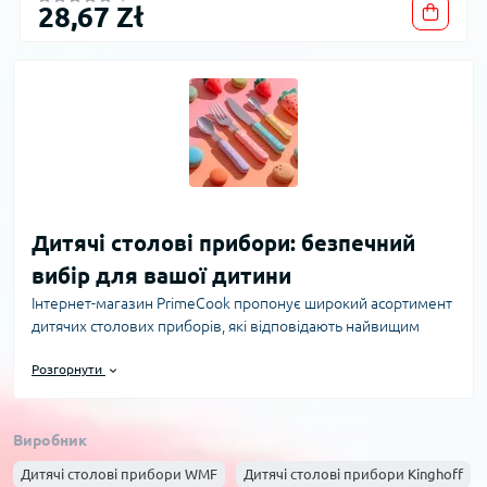
28,67 Zł
Дитячі столові прибори: безпечний
вибір для вашої дитини
Інтернет-магазин PrimeCook пропонує широкий асортимент
дитячих столових приборів, які відповідають найвищим
стандартам якості та безпеки. Правильний вибір посуду для
Розгорнути
малюків – це не лише питання зручності, а й запорука
здоров’я та гарного апетиту дитини. У нашій статті ми
розглянемо головні критерії вибору дитячих приборів,
Виробник
популярні матеріали виробів, а також допоможемо розвіяти
найпоширеніші сумніви батьків.
Дитячі столові прибори WMF
Дитячі столові прибори Kinghoff