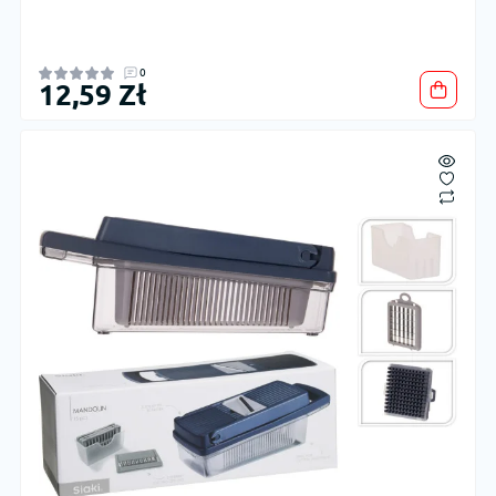
0
12,59 Zł