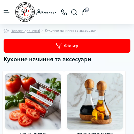
0
Клієнту
Кухонне начиння та аксесуари
Товари для кухні
Фільтр
Кухонне начиння та аксесуари
Кухонні нарізувачі
Пляшки з оцтом та олією