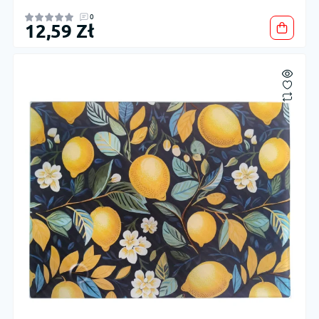
0
12,59 Zł