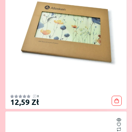
0
12,59 Zł