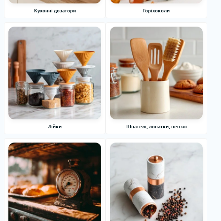
Кухонні дозатори
Горіхоколи
Лiйки
Шпателі, лопатки, пензлі