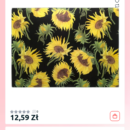
0
12,59 Zł