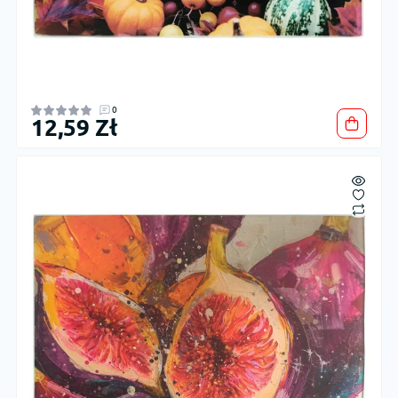
0
12,59 Zł