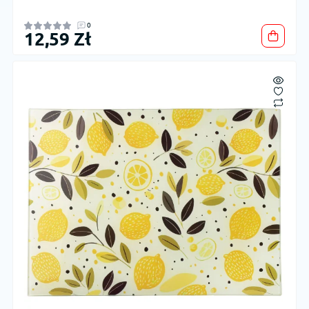
0
12,59 Zł