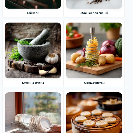
Таймери
Млинки для спецій
Кухонна ступка
Овощечистки