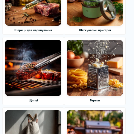
Шприци для маринування
Шаткувальні пристрої
Щипці
Тертки