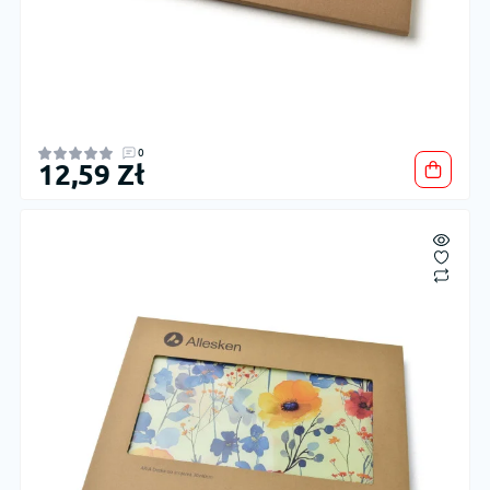
0
12,59 Zł