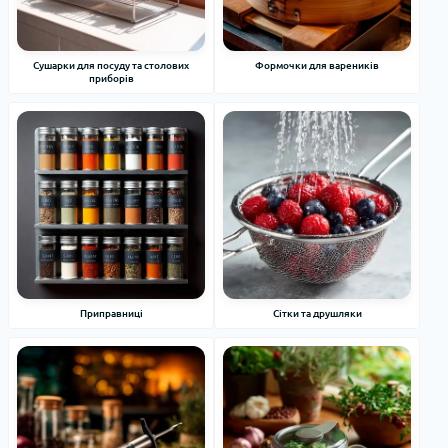
Сушарки для посуду та столових
Формочки для вареників
приборів
Приправниці
Сітки та друшляки