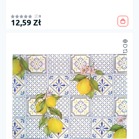
0
12,59 Zł