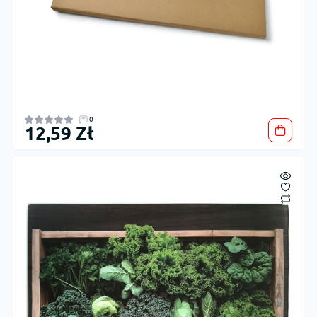
0
12,59 Zł