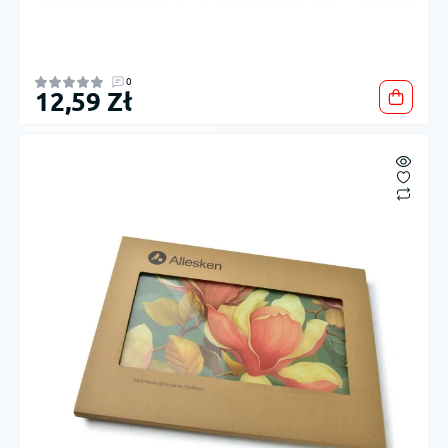
0
12,59 Zł