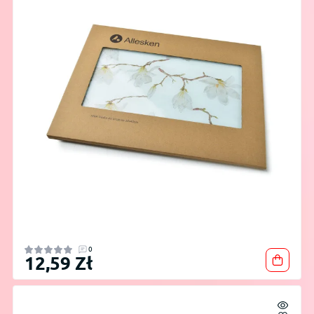
0
12,59 Zł