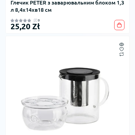
Глечик PETER з заварювальним блоком 1,3
л 8,4x14xв18 см
0
25,20 Zł