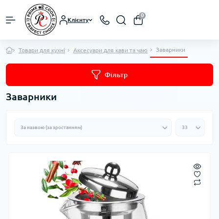
0
Клієнту
Заварники
Товари для кухні
Аксесуари для кави та чаю
Фільтр
Заварники