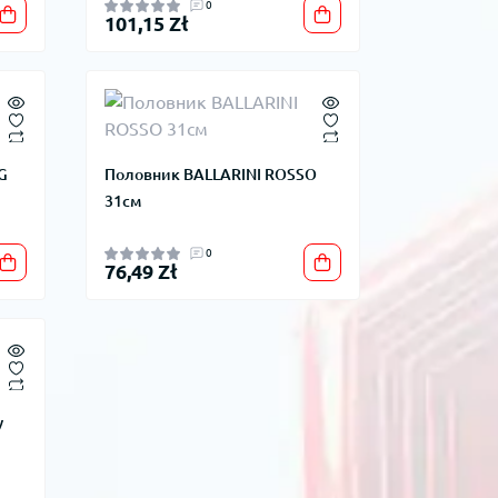
0
101,15 Zł
G
Половник BALLARINI ROSSO
31см
0
76,49 Zł
у