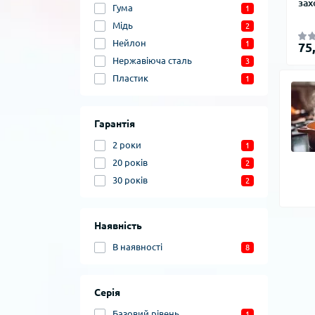
зах
Гума
1
Мідь
2
Нейлон
1
75
Нержавіюча сталь
3
Пластик
1
Гарантія
2 роки
1
20 років
2
30 років
2
Наявність
В наявності
8
Серія
Базовий рівень
1