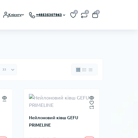
0
0
0
Клієнту
+48535307863
Нейлоновий ківш GEFU
PRIMELINE