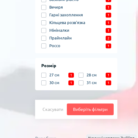
Вечеря
1
Гарні захоплення
1
Кільцева розв'язка
1
Мінімалки
1
Праймлайн
2
Россо
1
Розмір
27 см
28 см
1
1
30 см
31 см
1
1
Скасувати
Виберіть фільтри