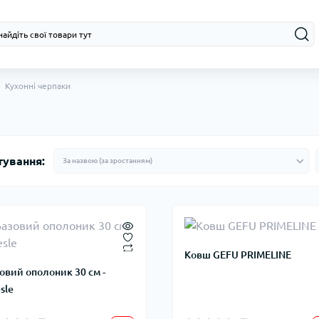
Кухонні черпаки
тування:
Ковш GEFU PRIMELINE
овий ополоник 30 см -
sle