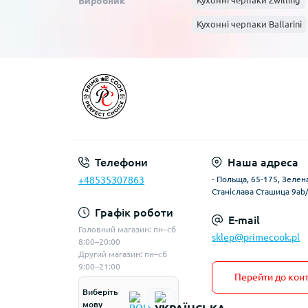
Виробник
Кухонні черпаки Zwilling
Кухонні черпаки Ballarini
Телефони
Наша адреса
+48535307863
- Польща, 65-175, Зелена
Станіслава Сташица 9ab
Графік роботи
E-mail
Головний магазин: пн–сб
sklep@primecook.pl
8:00–20:00
Другий магазин: пн–сб
9:00–21:00
Перейти до конт
Виберіть
мову