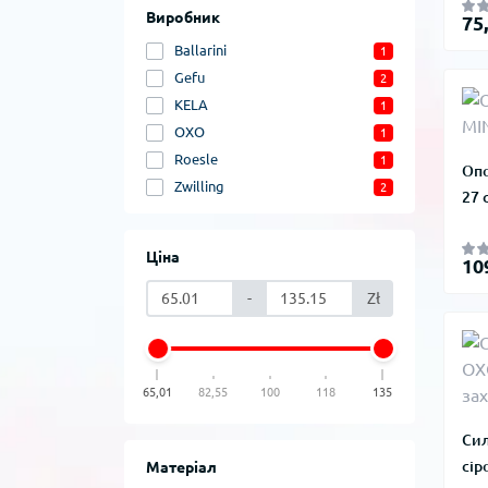
Виробник
75
Ballarini
1
Gefu
2
KELA
1
OXO
1
Roesle
1
Опо
Zwilling
2
27 
Ціна
10
-
Zł
65,01
82,55
100
118
135
Сил
сір
Матеріал