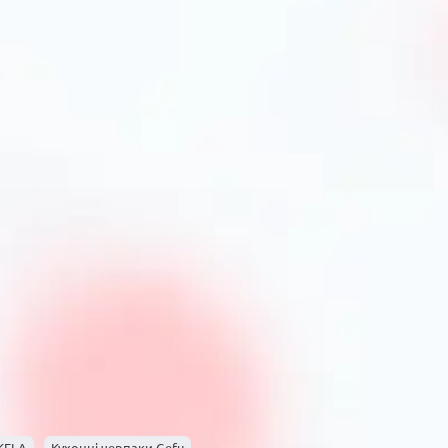
ення
пи ковшів, адаптованих під конкретні завдання:
ня соусів і зберігання готової їжі. Вони сумісні з
дливих речовин та прості у догляді. Поверхня
чують рівномірне нагрівання їжі без
ою кількістю олії без прилипання до стінок.
, та страв, що вимагають дбайливого підходу.
истання лопаток з дерева або силікону, аби не
 до кислот та лугів, що робить їх добрим
ться і не вступає у реакцію з продуктами. Проте
тя.