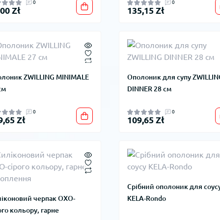
0
0
,00 Zł
135,15 Zł
лоник ZWILLING MINIMALE
Ополоник для супу ZWILLIN
см
DINNER 28 см
0
0
9,65 Zł
109,65 Zł
Срібний ополоник для соус
іконовий черпак OXO-
KELA-Rondo
ого кольору, гарне