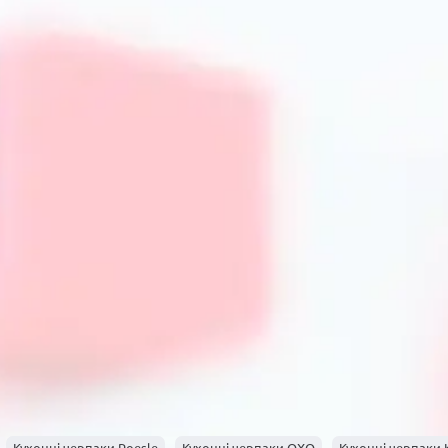
ковш однією рукою.
Види кухонних ковшів та їх признач
В асортименті магазину PrimeCook представлено різні ти
Ковші з нержавіючої сталі
Це універсальні моделі, які підходять для варіння, нагріван
усіма типами плит, зокрема індукційними, не містять шкі
може бути матовою або дзеркальною. Такі ковші забезпе
пригорання.
Ковші з антипригарним покриттям
Унікальною перевагою є можливість готувати з мінімальн
Вони ідеально підходять для приготування соусів, кремів
Однак потрібно дотримуватися рекомендацій щодо викор
пошкодити поверхню.
Емалеві ковші
Ці моделі приваблюють традиційним дизайном і стійкістю
варіантом для готування супів і каш. Емаль легко очищає
варто уникати ударів, щоб не пошкодити емалеве покрит