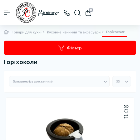
0
Клієнту
Горіхоколи
Товари для кухні
Кухонне начиння та аксесуари
Фільтр
Горіхоколи