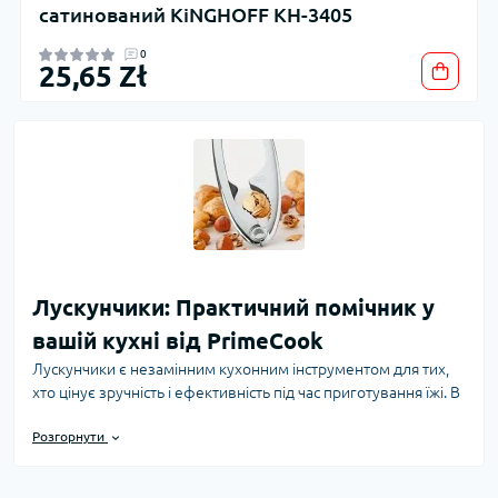
сатинований KiNGHOFF KH-3405
0
25,65 Zł
Лускунчики: Практичний помічник у
вашій кухні від PrimeCook
Лускунчики є незамінним кухонним інструментом для тих,
хто цінує зручність і ефективність під час приготування їжі. В
інтернет-магазині PrimeCook ви знайдете широкий вибір
Розгорнути
лускунчиків, які допоможуть швидко та без зусиль очистити
горіхи, насіння, сухофрукти та інші дрібні продукти. У цьому
гіді ми розглянемо основні види лускунчиків, критерії