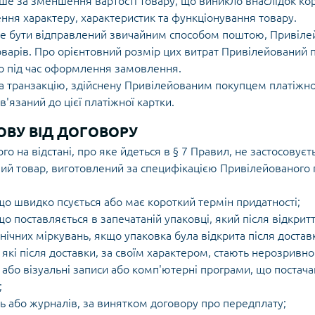
е за зменшення вартості товару, що виникло внаслідок кори
ення характеру, характеристик та функціонування товару.
же бути відправлений звичайним способом поштою, Привіле
оварів. Про орієнтовний розмір цих витрат Привілейований
бо під час оформлення замовлення.
 за транзакцію, здійснену Привілейованим покупцем платіжн
'язаний до цієї платіжної картки.
МОВУ ВІД ДОГОВОРУ
го на відстані, про яке йдеться в § 7 Правил, не застосовує
ий товар, виготовлений за специфікацією Привілейованого
о швидко псується або має короткий термін придатності;
о поставляється в запечатаній упаковці, який після відкри
єнічних міркувань, якщо упаковка була відкрита після достав
які після доставки, за своїм характером, стають нерозривн
або візуальні записи або комп'ютерні програми, що постача
;
нь або журналів, за винятком договору про передплату;