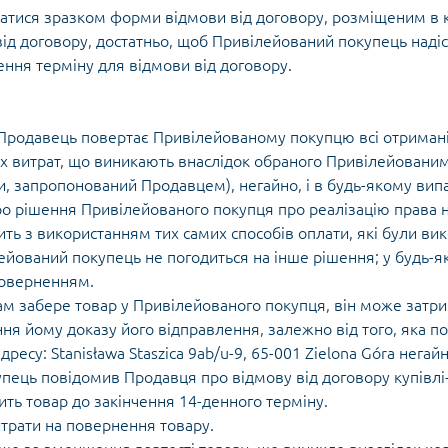
тися зразком форми відмови від договору, розміщеним в кі
ід договору, достатньо, щоб Привілейований покупець надіс
ення терміну для відмови від договору.
 Продавець повертає Привілейованому покупцю всі отримані
их витрат, що виникають внаслідок обраного Привілейованим
 запропонований Продавцем), негайно, і в будь-якому випад
 рішення Привілейованого покупця про реалізацію права на
ть з використанням тих самих способів оплати, які були в
ілейований покупець не погодиться на інше рішення; у будь
поверненням.
ам забере товар у Привілейованого покупця, він може зат
я йому доказу його відправлення, залежно від того, яка по
есу: Stanisława Staszica 9ab/u-9, 65-001 Zielona Góra негайн
купець повідомив Продавця про відмову від договору купівл
ть товар до закінчення 14-денного терміну.
трати на повернення товару.