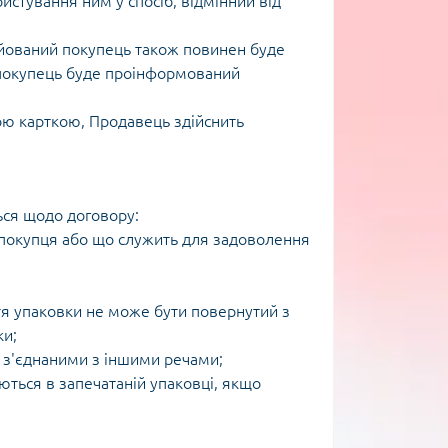
стування ним у спосіб, відмінний від
йований покупець також повинен буде
 покупець буде проінформований
ою карткою, Продавець здійснить
ться щодо договору:
 покупця або що служить для задоволення
ття упаковки не може бути повернутий з
ки;
о з'єднаними з іншими речами;
ються в запечатаній упаковці, якщо