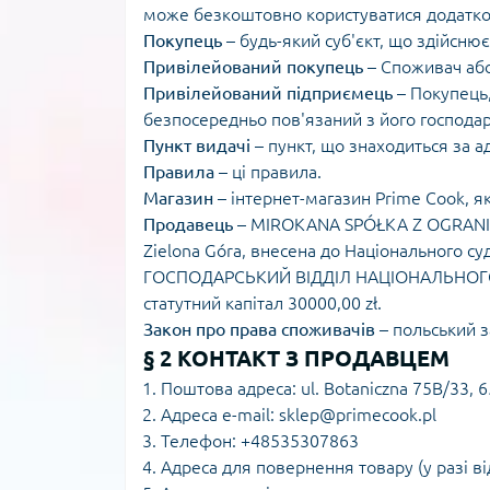
може безкоштовно користуватися додатко
Покупець
– будь-який суб'єкт, що здійснює
Привілейований покупець
– Споживач аб
Привілейований підприємець
– Покупець,
безпосередньо пов'язаний з його господар
Пункт видачі
– пункт, що знаходиться за ад
Правила
– ці правила.
Магазин
– інтернет-магазин Prime Cook, я
Продавець
– MIROKANA SPÓŁKA Z OGRANICZ
Zielona Góra, внесена до Національного с
ГОСПОДАРСЬКИЙ ВІДДІЛ НАЦІОНАЛЬНОГО С
статутний капітал 30000,00 zł.
Закон про права споживачів
– польський з
§ 2 КОНТАКТ З ПРОДАВЦЕМ
Поштова адреса: ul. Botaniczna 75B/33, 6
Адреса e-mail: sklep@primecook.pl
Телефон: +48535307863
Адреса для повернення товару (у разі від