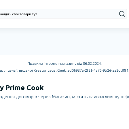
Правила інтернет-магазину від 06.02.2024.
р ліцензії, виданої Kreator Legal Geek:
ad06937a-2f26-4a75-9b26-aa2dd0f1
у Prime Cook
ладення договорів через Магазин, містять найважливішу ін