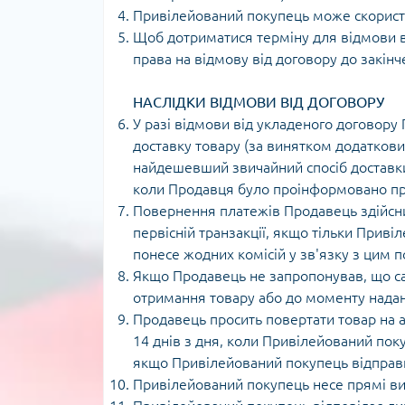
Привілейований покупець може скориста
Щоб дотриматися терміну для відмови в
права на відмову від договору до закінч
НАСЛІДКИ ВІДМОВИ ВІД ДОГОВОРУ
У разі відмови від укладеного договору
доставку товару (за винятком додатков
найдешевший звичайний спосіб доставки,
коли Продавця було проінформовано про
Повернення платежів Продавець здійсни
первісній транзакції, якщо тільки Прив
понесе жодних комісій у зв'язку з цим 
Якщо Продавець не запропонував, що с
отримання товару або до моменту наданн
Продавець просить повертати товар на адр
14 днів з дня, коли Привілейований по
якщо Привілейований покупець відправи
Привілейований покупець несе прямі ви