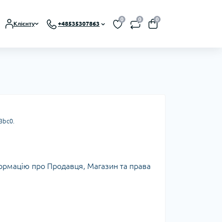
0
0
0
Клієнту
+48535307863
3bc0
.
формацію про Продавця, Магазин та права