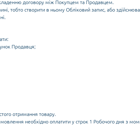
ладенню договору між Покупцем та Продавцем.
ні, тобто створити в ньому Обліковий запис, або здійснюват
ні.
ати:
хунок Продавця;
стого отримання товару.
амовлення необхідно оплатити у строк 1 Робочого дня з м