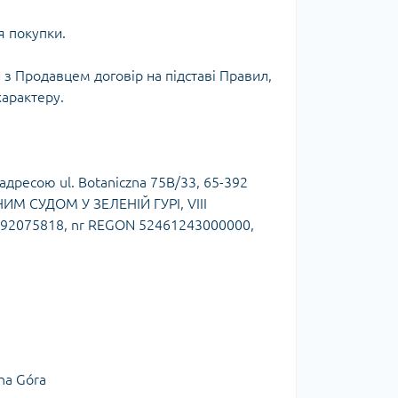
я покупки.
 з Продавцем договір на підставі Правил,
характеру.
есою ul. Botaniczna 75B/33, 65-392
НИМ СУДОМ У ЗЕЛЕНІЙ ГУРІ, VIII
2075818, nr REGON 52461243000000,
ona Góra