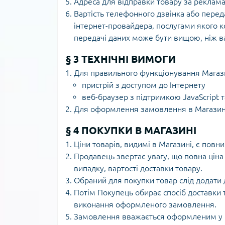
Адреса для відправки товару за рекламаці
Вартість телефонного дзвінка або перед
інтернет-провайдера, послугами якого к
передачі даних може бути вищою, ніж ва
§ 3 ТЕХНІЧНІ ВИМОГИ
Для правильного функціонування Магаз
пристрій з доступом до Інтернету
веб-браузер з підтримкою JavaScript т
Для оформлення замовлення в Магазині, 
§ 4 ПОКУПКИ В МАГАЗИНІ
Ціни товарів, видимі в Магазині, є повн
Продавець звертає увагу, що повна ціна 
випадку, вартості доставки товару.
Обраний для покупки товар слід додати 
Потім Покупець обирає спосіб доставки т
виконання оформленого замовлення.
Замовлення вважається оформленим у м