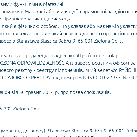
вими функціями в Магазині.
 покупки в Магазині або вчиняє дії, спрямовані на здійсненн
о Привілейований підприємець.
 який є фізичною особою, що укладає або має намір укласти
ською діяльністю, але який не має для нього професійного 
ресою Stanisława Staszica 9ab/u-9, 65-001 Zielona Góra.
ким керує Продавець за адресою https://primecook.pl.
ONĄ ODPOWIEDZIALNOŚCIĄ із зареєстрованим офісом за адр
удового реєстру - реєстру підприємців, який ведеться РАЙОН
УДОВОГО РЕЄСТРУ, під номером KRS 0001022933, NIP 929
акон від 30 травня 2014 р. про права споживачів.
5-392 Zielona Góra
мови від договору): Stanisława Staszica 9ab/u-9, 65-001 Ziel