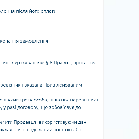
лення після його оплати.
виконання замовлення.
зин, з урахуванням § 8 Правил, протягом
еревізник і вказана Привілейованим
 в який третя особа, інша ніж перевізник і
 у разі договору, що зобов'язує до
омити Продавця, використовуючи дані,
иклад, лист, надісланий поштою або