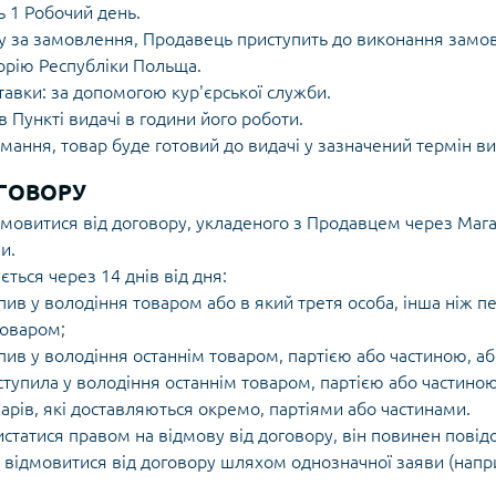
 1 Робочий день.
у за замовлення, Продавець приступить до виконання замов
орію Республіки Польща.
тавки: за допомогою кур'єрської служби.
 Пункті видачі в години його роботи.
мання, товар буде готовий до видачі у зазначений термін 
ОГОВОРУ
мовитися від договору, укладеного з Продавцем через Мага
и.
ється через 14 днів від дня:
ив у володіння товаром або в який третя особа, інша ніж п
товаром;
ив у володіння останнім товаром, партією або частиною, або
упила у володіння останнім товаром, партією або частиною,
варів, які доставляються окремо, партіями або частинами.
статися правом на відмову від договору, він повинен повід
я відмовитися від договору шляхом однозначної заяви (напр