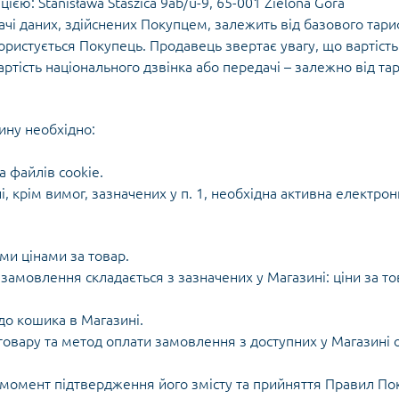
єю: Stanisława Staszica 9ab/u-9, 65-001 Zielona Góra
ачі даних, здійснених Покупцем, залежить від базового тар
ористується Покупець. Продавець звертає увагу, що вартіст
ртість національного дзвінка або передачі – залежно від та
ину необхідно:
а файлів cookie.
крім вимог, зазначених у п. 1, необхідна активна електронн
ими цінами за товар.
замовлення складається з зазначених у Магазині: ціни за то
до кошика в Магазині.
овару та метод оплати замовлення з доступних у Магазині оп
омент підтвердження його змісту та прийняття Правил По