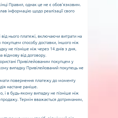
нці Правил, однак це не є обов'язковим.
лав інформацію щодо реалізації свого
 від нього платежі, включаючи витрати на
 покупцем способу доставки, іншого ніж
ку не пізніше ніж через 14 днів з дня,
 відмову від договору.
икористані Привілейованим покупцем у
-якому випадку Привілейований покупець не
римати повернення платежу до моменту
дія настане раніше.
о, і в будь-якому випадку не пізніше ніж
і-продажу. Термін вважається дотриманим,