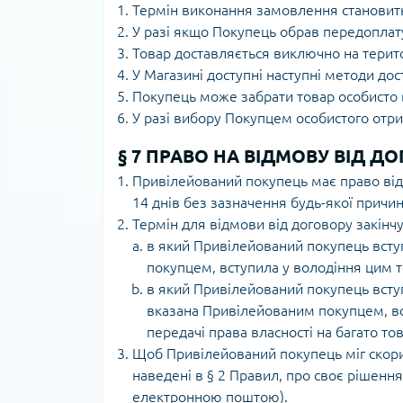
Термін виконання замовлення становить
У разі якщо Покупець обрав передоплат
Товар доставляється виключно на терит
У Магазині доступні наступні методи дос
Покупець може забрати товар особисто в
У разі вибору Покупцем особистого отри
§ 7 ПРАВО НА ВІДМОВУ ВІД Д
Привілейований покупець має право від
14 днів без зазначення будь-якої причин
Термін для відмови від договору закінчу
в який Привілейований покупець вступ
покупцем, вступила у володіння цим 
в який Привілейований покупець вступ
вказана Привілейованим покупцем, вст
передачі права власності на багато то
Щоб Привілейований покупець міг скори
наведені в § 2 Правил, про своє рішенн
електронною поштою).