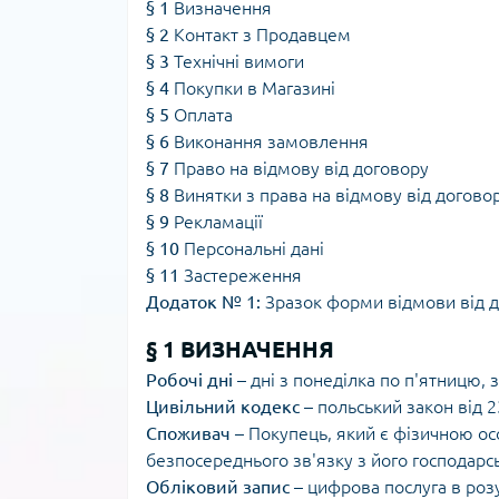
§ 1
Визначення
§ 2
Контакт з Продавцем
§ 3
Технічні вимоги
§ 4
Покупки в Магазині
§ 5
Оплата
§ 6
Виконання замовлення
§ 7
Право на відмову від договору
§ 8
Винятки з права на відмову від догово
§ 9
Рекламації
§ 10
Персональні дані
§ 11
Застереження
Додаток № 1:
Зразок форми відмови від 
§ 1 ВИЗНАЧЕННЯ
Робочі дні
– дні з понеділка по п'ятницю,
Цивільний кодекс
– польський закон від 2
Споживач
– Покупець, який є фізичною осо
безпосереднього зв'язку з його господарс
Обліковий запис
– цифрова послуга в роз