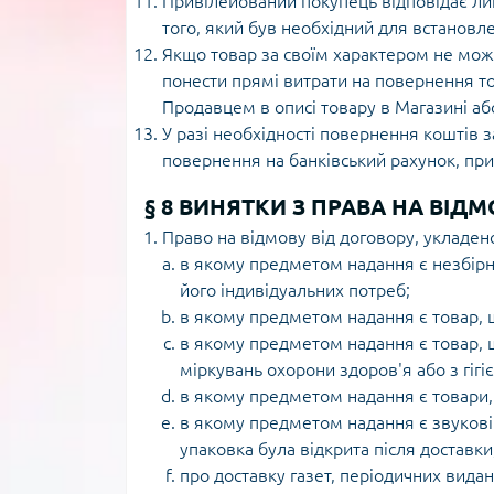
Привілейований покупець відповідає лиш
того, який був необхідний для встановл
Якщо товар за своїм характером не мо
понести прямі витрати на повернення т
Продавцем в описі товару в Магазині а
У разі необхідності повернення коштів
повернення на банківський рахунок, прив
§ 8 ВИНЯТКИ З ПРАВА НА ВІД
Право на відмову від договору, укладено
в якому предметом надання є незбірн
його індивідуальних потреб;
в якому предметом надання є товар, щ
в якому предметом надання є товар, щ
міркувань охорони здоров'я або з гігі
в якому предметом надання є товари, 
в якому предметом надання є звукові 
упаковка була відкрита після доставки
про доставку газет, періодичних вида