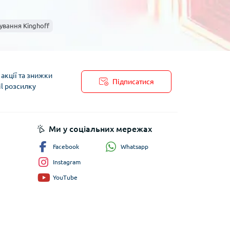
вання Kinghoff
акції та знижки
Підписатися
il розсилку
пису
Ми у соціальних мережах
Whatsapp
Facebook
Instagram
YouTube