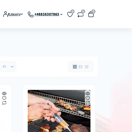
0
0
0
Клієнту
+48535307863