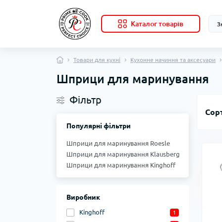
Каталог товарів
Товари для кухні
Кухонне начиння та аксесуари
Шприци для маринування
Фільтр
Сор
Популярні фільтри
Шприци для маринування Roesle
Шприци для маринування Klausberg
Шприци для маринування Kinghoff
Виробник
Kinghoff
1