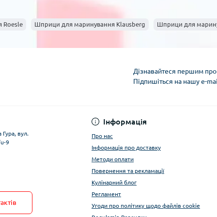
 Roesle
Шприци для маринування Klausberg
Шприци для марину
Дізнавайтеся першим про 
Підпишіться на нашу e-ma
Умови облікового за
Інформація
 Гура, вул.
Про нас
/u-9
Інформація про доставку
Методи оплати
Повернення та рекламації
Кулінарний блог
Регламент
актів
Угоди про політику щодо файлів cookie