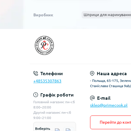
Виробник
Шприци для маринування
Телефони
Наша адреса
+48535307863
- Польща, 65-175, Зелена
Станіслава Сташица 9ab
Графік роботи
E-mail
Головний магазин: пн–сб
sklep@primecook.pl
8:00–20:00
Другий магазин: пн–сб
9:00–21:00
Перейти до конт
Виберіть