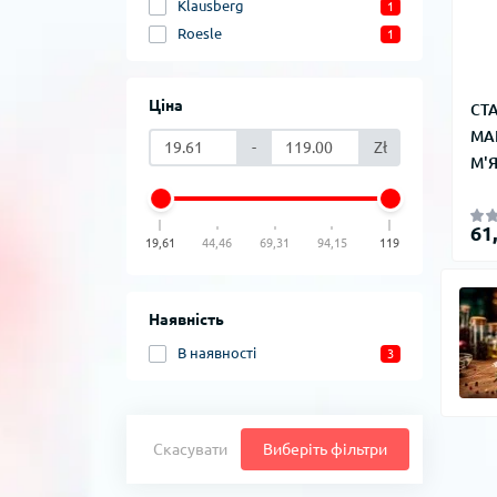
Klausberg
1
Roesle
1
Ціна
СТ
МА
-
Zł
М'Я
61
19,61
44,46
69,31
94,15
119
Наявність
В наявності
3
Скасувати
Виберіть фільтри