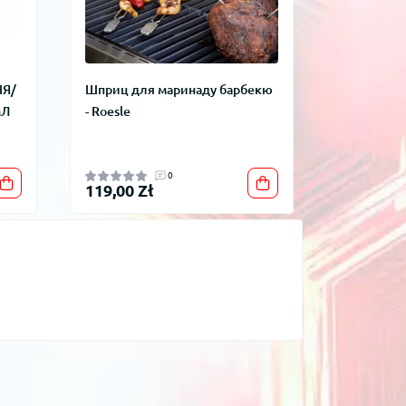
Я/
Шприц для маринаду барбекю
МЛ
- Roesle
0
119,00 Zł