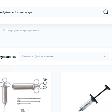
Шприци для маринування
тування: