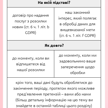
На якій підставі?
наш законний
договір про надання
інтерес, який полягає
послуг з розсилки
в обробці даних для
новин (ст. 6 ч. 1 літ. b
вищевказаної мети
GDPR)
(ст. 6 ч. 1 літ. f GDPR)
Як довго?
до моменту, коли ми
до моменту, коли ви
задовольнимо ваше
відпишетеся від
заперечення щодо
нашої розсилки
обробки
крім того, ваші дані будуть оброблятися до
закінчення періоду, протягом якого можливе
пред'явлення претензій – вами або нами
(більш детальну інформацію на цю тему ви
знайдете в останній таблиці цього розділу)