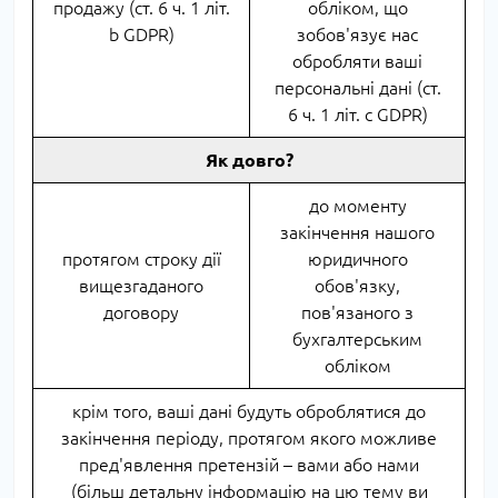
продажу (ст. 6 ч. 1 літ.
обліком, що
b GDPR)
зобов'язує нас
обробляти ваші
персональні дані (ст.
6 ч. 1 літ. c GDPR)
Як довго?
до моменту
закінчення нашого
протягом строку дії
юридичного
вищезгаданого
обов'язку,
договору
пов'язаного з
бухгалтерським
обліком
крім того, ваші дані будуть оброблятися до
закінчення періоду, протягом якого можливе
пред'явлення претензій – вами або нами
(більш детальну інформацію на цю тему ви