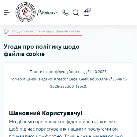
0
Клієнту
Угоди про політику щодо файлів cookie
Угоди про політику щодо
файлів cookie
Політика конфіденційності від 31.10.2023.
Номер ліцензії, виданої Kreator Legal Geek:
ad06937a-2f26-4a75-
9b26-aa2dd0f13bc0
.
Шановний Користувачу!
Ми дбаємо про вашу конфіденційність і хочемо,
щоб під час користування нашими послугами ви
почувалися комфортно. Тому нижче ми наводимо