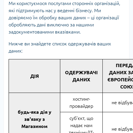
Ми користуємося послугами сторонніх організацій,
які підтримують нас у веденні бізнесу. Ми
довіряємо їм обробку ваших даних – ці організації
обробляють дані виключно за нашими
задокументованими вказівками.
Нижче ви знайдете список одержувачів ваших
даних:
ПЕРЕД
ОДЕРЖУВАЧІ
ДАНИХ З
ДІЯ
ДАНИХ
ЄВРОПЕЙ
СОЮ
хостинг-
не відбув
провайдер
будь-яка дія у
суб'єкт, що
зв'язку з
надає нам
Магазином
не відбув
технічну/ІТ-