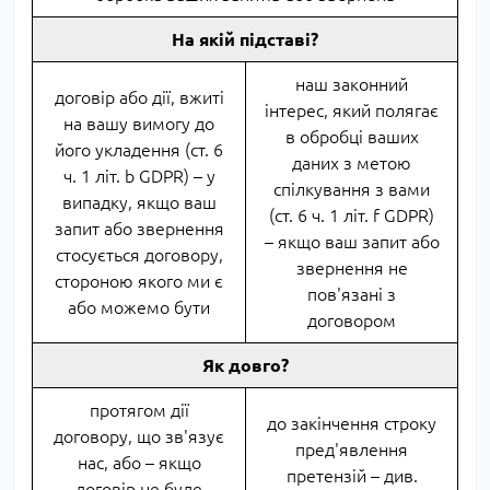
На якій підставі?
наш законний
договір або дії, вжиті
інтерес, який полягає
на вашу вимогу до
в обробці ваших
його укладення (ст. 6
даних з метою
ч. 1 літ. b GDPR) – у
спілкування з вами
випадку, якщо ваш
(ст. 6 ч. 1 літ. f GDPR)
запит або звернення
– якщо ваш запит або
стосується договору,
звернення не
стороною якого ми є
пов'язані з
або можемо бути
договором
Як довго?
протягом дії
до закінчення строку
договору, що зв'язує
пред'явлення
нас, або – якщо
претензій – див.
договір не буде