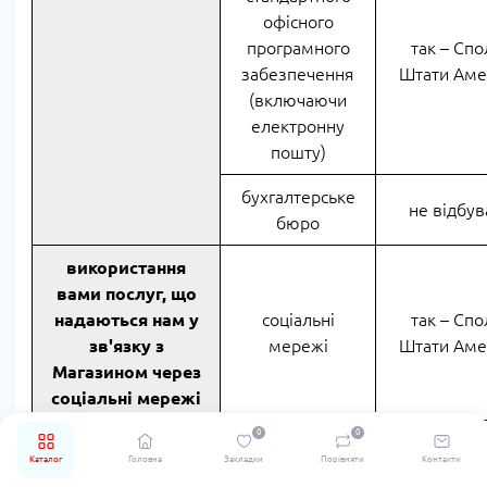
офісного
програмного
так – Спо
забезпечення
Штати Аме
(включаючи
електронну
пошту)
бухгалтерське
не відбув
бюро
використання
вами послуг, що
надаються нам у
соціальні
так – Спо
зв'язку з
мережі
Штати Аме
Магазином через
соціальні мережі
0
0
постачальник
Каталог
Головна
Закладки
Порівняти
Контакти
стандартного