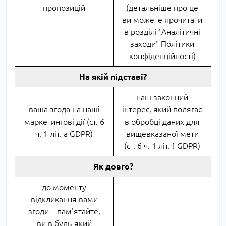
пропозицій
(детальніше про це
ви можете прочитати
в розділі "Аналітичні
заходи" Політики
конфіденційності)
На якій підставі?
наш законний
ваша згода на наші
інтерес, який полягає
маркетингові дії (ст. 6
в обробці даних для
ч. 1 літ. a GDPR)
вищевказаної мети
(ст. 6 ч. 1 літ. f GDPR)
Як довго?
до моменту
відкликання вами
згоди – пам'ятайте,
ви в будь-який