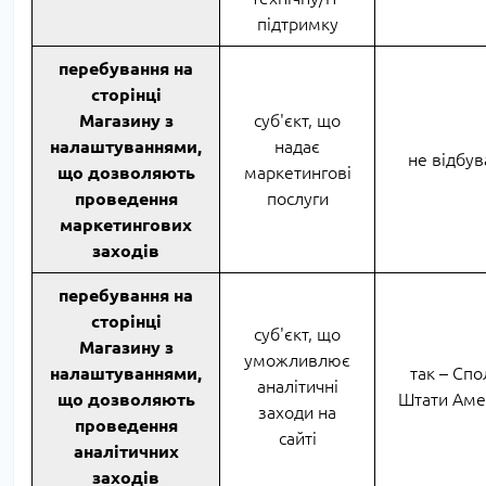
підтримку
перебування на
сторінці
Магазину з
суб'єкт, що
налаштуваннями,
надає
не відбув
що дозволяють
маркетингові
проведення
послуги
маркетингових
заходів
перебування на
сторінці
суб'єкт, що
Магазину з
уможливлює
налаштуваннями,
так – Спо
аналітичні
що дозволяють
Штати Аме
заходи на
проведення
сайті
аналітичних
заходів