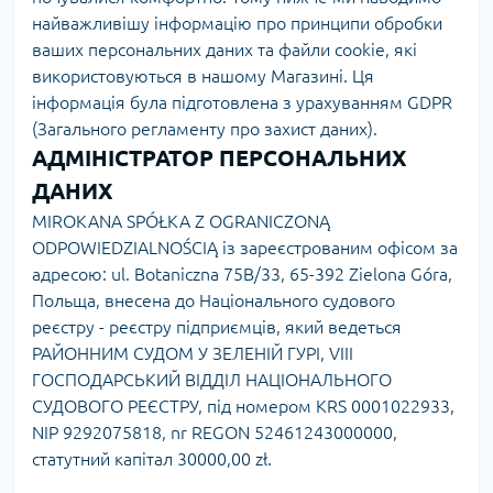
найважливішу інформацію про принципи обробки
ваших персональних даних та файли cookie, які
використовуються в нашому Магазині. Ця
інформація була підготовлена з урахуванням GDPR
(Загального регламенту про захист даних).
АДМІНІСТРАТОР ПЕРСОНАЛЬНИХ
ДАНИХ
MIROKANA SPÓŁKA Z OGRANICZONĄ
ODPOWIEDZIALNOŚCIĄ із зареєстрованим офісом за
адресою: ul. Botaniczna 75B/33, 65-392 Zielona Góra,
Польща, внесена до Національного судового
реєстру - реєстру підприємців, який ведеться
РАЙОННИМ СУДОМ У ЗЕЛЕНІЙ ГУРІ, VIII
ГОСПОДАРСЬКИЙ ВІДДІЛ НАЦІОНАЛЬНОГО
СУДОВОГО РЕЄСТРУ, під номером KRS 0001022933,
NIP 9292075818, nr REGON 52461243000000,
статутний капітал 30000,00 zł.