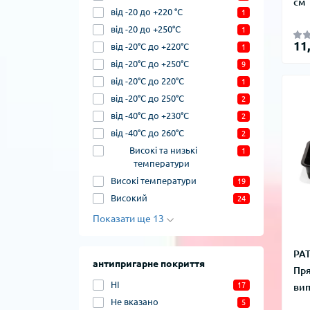
см
від -20 до +220 °C
1
від -20 до +250°C
1
11
від -20°C до +220°C
1
від -20°C до +250°C
9
від -20°C до 220°C
1
від -20°C до 250°C
2
від -40°C до +230°C
2
від -40°C до 260°C
2
Високі та низькі
1
температури
Високі температури
19
Високий
24
Показати ще 13
PAT
антипригарне покриття
Пря
НІ
17
вип
Не вказано
5