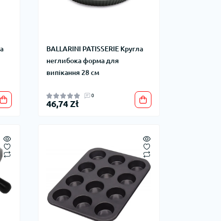
а
BALLARINI PATISSERIE Кругла
неглибока форма для
випікання 28 см
0
46,74 Zł