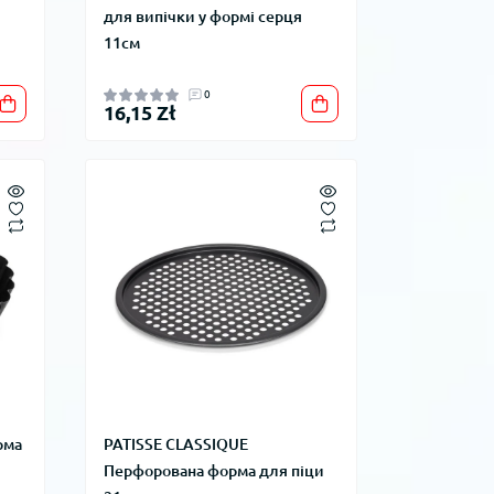
для випічки у формі серця
11см
0
16,15 Zł
рма
PATISSE CLASSIQUE
Перфорована форма для піци