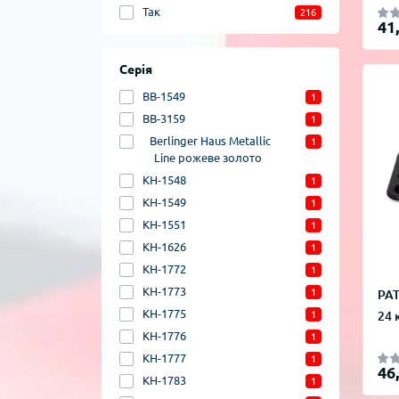
Так
216
41
Серія
BB-1549
1
BB-3159
1
Berlinger Haus Metallic
1
Line рожеве золото
KH-1548
1
KH-1549
1
KH-1551
1
KH-1626
1
KH-1772
1
KH-1773
1
PAT
KH-1775
24 
1
KH-1776
1
KH-1777
1
46
KH-1783
1