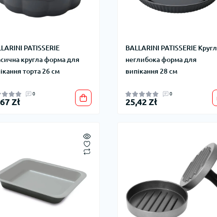
LARINI PATISSERIE
BALLARINI PATISSERIE Кругл
сична кругла форма для
неглибока форма для
ікання торта 26 см
випікання 28 см
0
0
,67 Zł
25,42 Zł