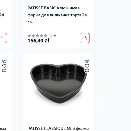
PATISSE BASIC Алюмінієва
24
форма для випікання торта 24
см
0
156,40 Zł
рма
PATISSE CLASSIQUE Міні форма