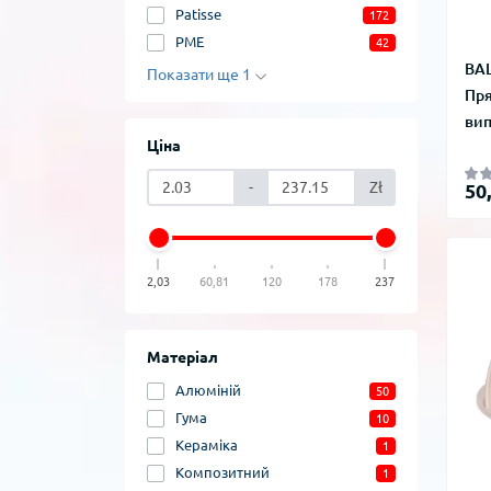
Patisse
172
PME
42
BAL
Показати ще 1
Пря
вип
Ціна
-
Zł
50
2,03
60,81
120
178
237
Матеріал
Алюміній
50
Гума
10
Кераміка
1
Композитний
1