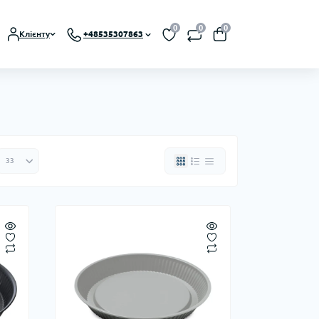
0
0
0
Клієнту
+48535307863