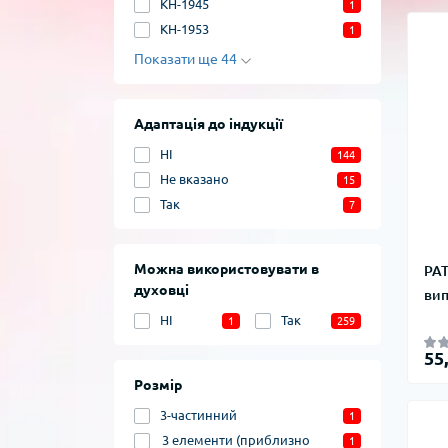
KH-1945
1
KH-1953
1
Показати ще 44
Адаптація до індукції
НІ
144
Не вказано
15
Так
7
Можна використовувати в
PAT
духовці
вип
НІ
Так
1
259
55
Розмір
3-частинний
1
3 елементи (приблизно
1