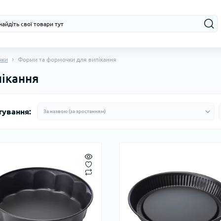
чки
Форми та формочки для випікання
ікання
тування: