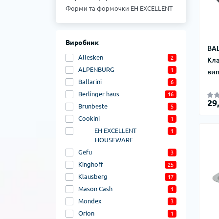
Форми та формочки EH EXCELLENT
HOUSEWARE
Форми та формочки Cookini
Форми та формочки Brunbeste
Виробник
BAL
Форми та формочки Berlinger haus
Allesken
2
Кла
Форми та формочки Ballarini
ALPENBURG
1
вип
Форми та формочки Allesken
Ballarini
6
Berlinger haus
16
29
Brunbeste
5
Cookini
1
EH EXCELLENT
1
HOUSEWARE
Gefu
3
Kinghoff
25
Klausberg
17
Mason Cash
1
Mondex
3
Orion
1