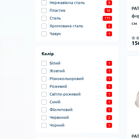
Нержавіюча сталь
4
PAT
Пластик
16
фор
Сталь
175
см
Хромована сталь
2
Чавун
1
15
Колір
Білий
1
Жовтий
1
Різнокольоровий
1
Рожевий
1
Світло-рожевий
1
Синій
1
Фіолетовий
1
Червоний
2
Чорний
1
PAT