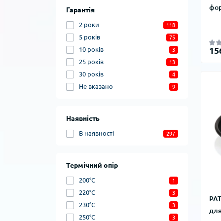
фор
Гарантія
2 роки
118
5 років
75
15
10 років
3
25 років
13
30 років
4
Не вказано
9
Наявність
В наявності
297
Термічний опір
200°C
1
220°C
3
PAT
230°C
3
для
250°C
3