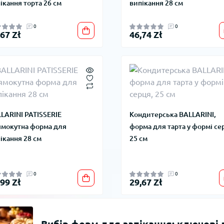
ікання торта 26 см
випікання 28 см
0
0
,67 Zł
46,74 Zł
LARINI PATISSERIE
Кондитерська BALLARINI,
мокутна форма для
форма для тарта у формі се
ікання 28 см
25 см
0
0
,99 Zł
29,67 Zł