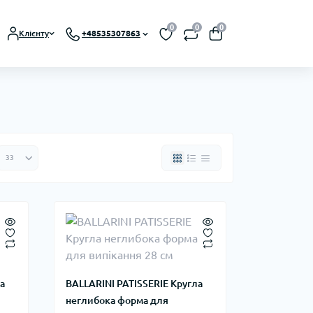
0
0
0
Клієнту
+48535307863
а
BALLARINI PATISSERIE Кругла
неглибока форма для