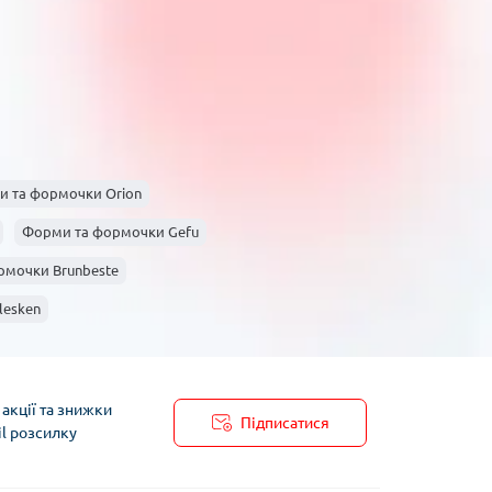
 робить їх особливо зручними у використанні.
і?
огу PrimeCook сумісні з мікрохвильовими печами.
форми з діаметром не менше 24 см, що
SI-ключі, інтегровані в текст: форми для запікання,
 та формочки Orion
 догляд за формами, силиконові форми, купити
Форми та формочки Gefu
рмочки Brunbeste
lesken
акції та знижки
Підписатися
il розсилку
пису