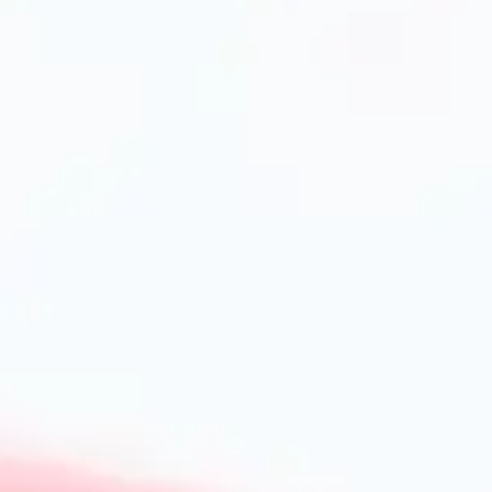
Як правильно доглядати за формами
Щоб продовжити строк служби форми, рекомендується м
уникати абразивних губок та різких перепадів темпера
олією або маслом перед випіканням. Силіконові форми 
посудомийній машині.
Корисні поради для випікання
Щоб випічка мала апетитну скоринку та рівномірно про
температуру духовки, а також не перевантажувати форму
скляні форми рекомендують попередньо змастити. Спосте
духовку занадто часто — це може вплинути на якість гото
Де купити якісні форми для випіканн
Переваги покупки в інтернет-магазині Prime
PrimeCook пропонує широкий асортимент форм для запік
каталозі представлені тільки сертифіковані товари з гаран
забезпечуємо швидку доставку по всій Україні, регулярні 
магазину.
Як обрати форму в PrimeCook