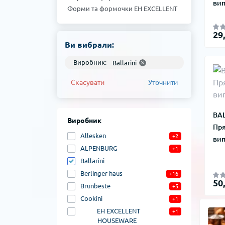
вип
Форми та формочки EH EXCELLENT
HOUSEWARE
Форми та формочки Cookini
29
Форми та формочки Brunbeste
Ви вибрали:
Форми та формочки Berlinger haus
Форми та формочки Ballarini
Виробник:
Ballarini
Форми та формочки Allesken
Скасувати
Уточнити
BAL
Виробник
Пря
Allesken
+2
вип
ALPENBURG
+1
Ballarini
Berlinger haus
+16
50
Brunbeste
+5
Cookini
+1
EH EXCELLENT
+1
HOUSEWARE