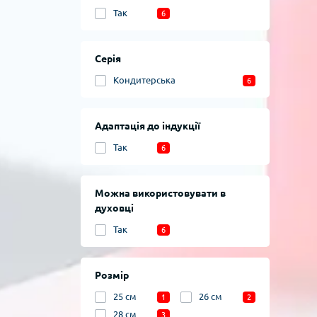
Так
6
Серія
Кондитерська
6
Адаптація до індукції
Так
6
Можна використовувати в
духовці
Так
6
Розмір
25 см
26 см
1
2
28 см
3