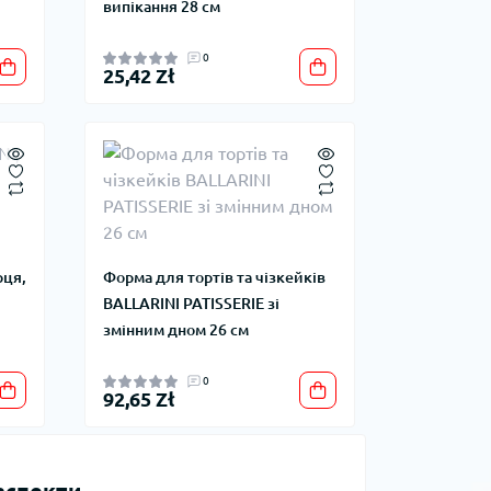
випікання 28 см
0
25,42 Zł
рця,
Форма для тортів та чізкейків
BALLARINI PATISSERIE зі
змінним дном 26 см
0
92,65 Zł