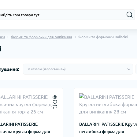
чки
Форми та формочки для випікання
Форми та формочки Ballarini
i
тування:
LARINI PATISSERIE
BALLARINI PATISSERIE Кругл
сична кругла форма для
неглибока форма для