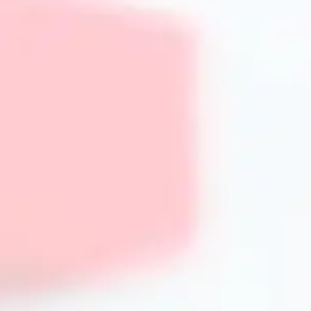
На сайті PrimeCook створено зручний фільтр за типом м
можете ознайомитись із детальним описом кожного това
використання. Для будь-яких питань доступний онлайн-чат
Часто задавані питання (FAQ)
Який матеріал форми найкращий для здорового випіка
Оптимальний вибір — скляні та керамічні форми, оскіль
зберігають натуральний смак страви.
Чи можна використовувати силіконові форми у духовці
Так, сучасні силіконові форми витримують температуру д
випікання.
Як очистити форму із застарілим жировим нальотом?
Рекомендується замочити форму в гарячій воді з содою 
чого акуратно відмити губкою.
Чи можна мити форми в посудомийній машині?
Більшість форм із силікону, скла та кераміки можна мит
антипригарним покриттям також зазвичай сумісні, але п
Чи потрібно змащувати силіконові форми перед випік