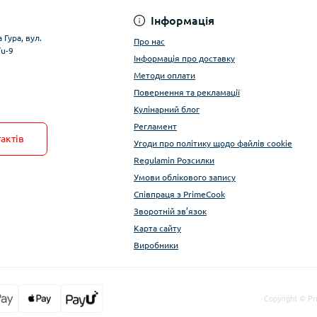
Інформація
 Гура, вул.
Про нас
/u-9
Інформація про доставку
Методи оплати
Повернення та рекламації
Кулінарний блог
Регламент
актів
Угоди про політику щодо файлів cookie
Regulamin Розсилки
Умови облікового запису
Співпраця з PrimeCook
Зворотній зв’язок
Карта сайту
Виробники
Copyright © Pr