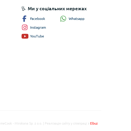
Ми у соціальних мережах
Whatsapp
Facebook
Instagram
YouTube
imeCook - Mirokana Sp. z o.o. | Реалізація сайту у співпраці з
Elbuz