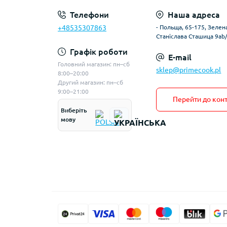
Телефони
Наша адреса
+48535307863
- Польща, 65-175, Зелена
Станіслава Сташица 9ab
Графік роботи
E-mail
Головний магазин: пн–сб
sklep@primecook.pl
8:00–20:00
Другий магазин: пн–сб
9:00–21:00
Перейти до конт
Виберіть
мову