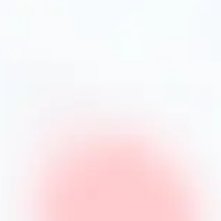
атеріалу, розміром, формою та призначенням. Ви
ру та прочитати рекомендації щодо
 і телефон гарячої лінії.
ння?
ки вони не виділяють шкідливих речовин і добре
?
о +230°C, що достатньо для більшості видів
або лимонною кислотою на 15-30 хвилин, після
и в посудомийній машині. Металеві форми з
еревіряйте рекомендації виробника.
анням?