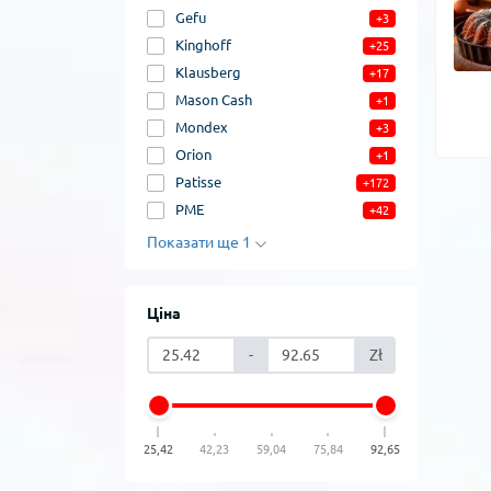
Gefu
+3
Kinghoff
+25
Klausberg
+17
Mason Cash
+1
Mondex
+3
Orion
+1
Patisse
+172
PME
+42
Показати ще 1
Ціна
-
Zł
25,42
42,23
59,04
75,84
92,65