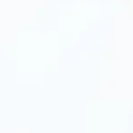
ити її теплою водою з м’яким миючим засобом,
тури. Для металевих форм бажано змащувати дно
не потребують змащування, але їх можна мити в
пікалася, важливо правильно встановити
 тістом. Перед використанням керамічні та
рігайте за часом випікання і не відкривайте
вої страви.
я в Україні?
Cook
ання від провідних виробників. У нашому
тією якості, різних розмірів та матеріалів. Ми
акції та консультації від експертів нашого