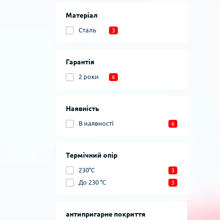
Матеріал
Сталь
3
Гарантія
2 роки
6
Наявність
В наявності
6
Термічний опір
230°C
3
До 230 °C
3
антипригарне покриття