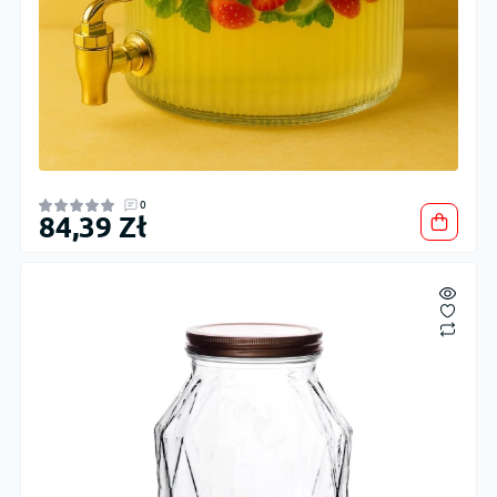
0
84,39 Zł