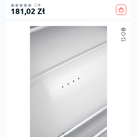
0
181,02 Zł