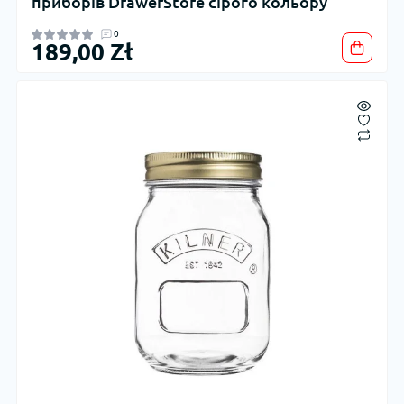
приборів DrawerStore сірого кольору
0
189,00 Zł