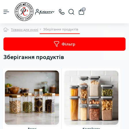
0
Клієнту
Зберігання продуктів
Товари для кухні
Фільтр
Зберігання продуктів
Банки
Контейнери