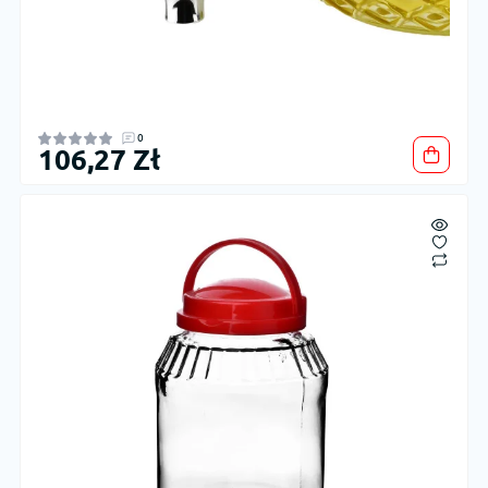
0
106,27 Zł