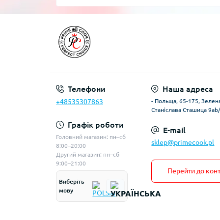
Телефони
Наша адреса
+48535307863
- Польща, 65-175, Зелена
Станіслава Сташица 9ab
Графік роботи
E-mail
Головний магазин: пн–сб
sklep@primecook.pl
8:00–20:00
Другий магазин: пн–сб
9:00–21:00
Перейти до конт
Виберіть
мову