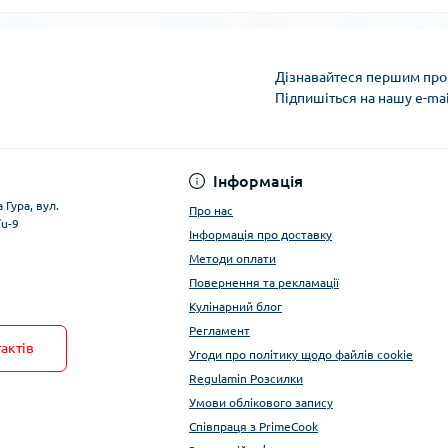
Дізнавайтеся першим про 
Підпишіться на нашу e-ma
Умови облікового за
Інформація
 Гура, вул.
Про нас
/u-9
Інформація про доставку
Методи оплати
Повернення та рекламації
Кулінарний блог
Регламент
актів
Угоди про політику щодо файлів cookie
Regulamin Розсилки
Умови облікового запису
Співпраця з PrimeCook