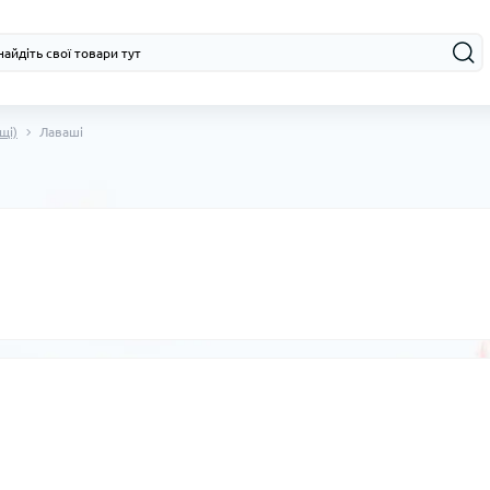
щі)
Лаваші