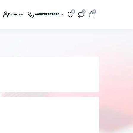
0
0
0
Клієнту
+48535307863