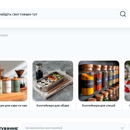
нери
ри для кави та чаю
Контейнери для обідів
Контейнери для спецій
тування: