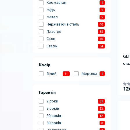
Кромарган
1
Мідь
1
Метал
5
Нержавіюча сталь
40
Пластик
55
Скло
40
Сталь
34
GEF
ста
Колір
Білий
Морська
11
1
12
Гарантія
2 роки
81
5 років
23
20 років
12
30 років
8