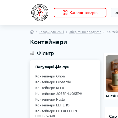
Каталог товарів
Товари для кухні
Зберігання продуктів
Контей
Контейнери
Фільтр
Популярні фільтри
Контейнери Orion
Контейнери Leonardo
Контейнери KELA
Контейнери JOSEPH JOSEPH
Контейне
Контейнери Husla
Контейнери ELITEHOFF
Контейнери EH EXCELLENT
Сор
HOUSEWARE