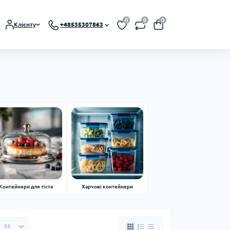
0
0
0
Клієнту
+48535307863
Контейнери для тіста
Харчові контейнери