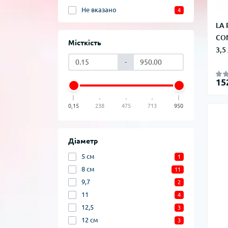
Не вказано
4
LA
CON
Місткість
3,5
-
15
0,15
238
475
713
950
Діаметр
5 см
1
8 см
11
9,7
2
11
4
12,5
3
12 см
3