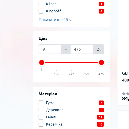
Kilner
1
Kinghoff
4
Показати ще 15
Ціна
-
Zł
GEF
9
126
242
359
475
400
Матеріал
84
Гума
7
Деревина
2
Емаль
11
Кераміка
40