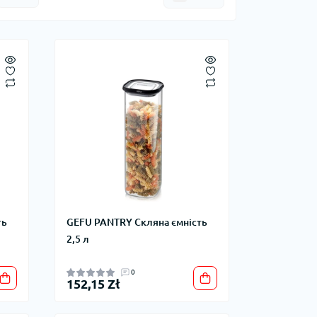
ть
GEFU PANTRY Скляна ємність
2,5 л
0
152,15 Zł