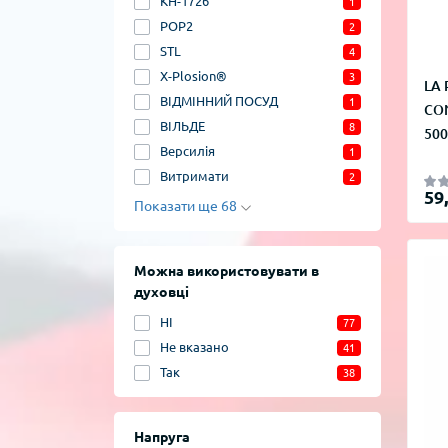
KH-1726
1
POP2
2
STL
4
X-Plosion®
3
LA
ВІДМІННИЙ ПОСУД
1
CON
ВІЛЬДЕ
8
500
Версилія
1
Витримати
2
59
Показати ще 68
Можна використовувати в
духовці
НІ
77
Не вказано
41
Так
38
Напруга