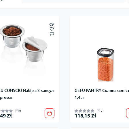
U CONSCIO Набір з 2 капсул
GEFU PANTRY Скляна ємніс
presso
1,4 л
0
0
,49 Zł
118,15 Zł