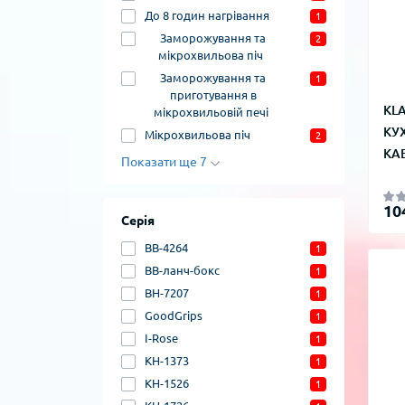
До 8 годин нагрівання
1
Заморожування та
2
мікрохвильова піч
Заморожування та
1
приготування в
KLA
мікрохвильовій печі
КУ
Мікрохвильова піч
2
КА
Показати ще 7
10
Серія
BB-4264
1
BB-ланч-бокс
1
BH-7207
1
GoodGrips
1
I-Rose
1
KH-1373
1
KH-1526
1