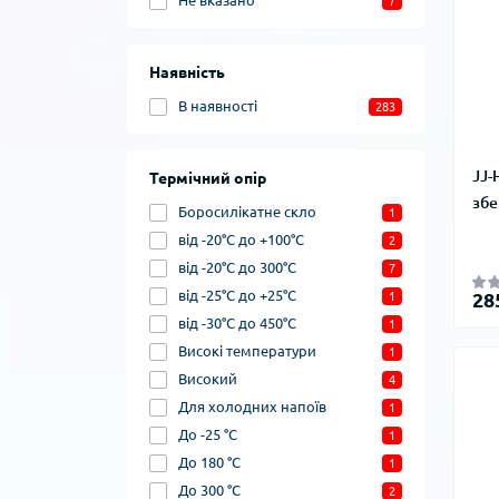
Не вказано
7
Наявність
В наявності
283
JJ-
Термічний опір
збе
Боросилікатне скло
1
від -20°C до +100°C
2
від -20°C до 300°C
7
від -25°C до +25°C
28
1
від -30°C до 450°C
1
Високі температури
1
Високий
4
Для холодних напоїв
1
До -25 °C
1
До 180 °C
1
До 300 °C
2