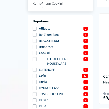
Контейнери Cookini
Контейнери BLACK+BLUM
Контейнери Zwilling
Контейнери Wesco
Виробник
Контейнери Rose&Tulipani
Alligator
2
Контейнери Roesle
Berlinger haus
5
Контейнери Riess
BLACK+BLUM
Контейнери La Porcellana Bianca
1
Контейнери Klausberg
Brunbeste
2
Контейнери Kinghoff
Cookini
2
Контейнери Gefu
EH EXCELLENT
1
Контейнери Brunbeste
HOUSEWARE
Контейнери Berlinger haus
ELITEHOFF
8
Gefu
37
GEF
Husla
Nes
3
HYDRO FLASK
1
JOSEPH JOSEPH
4
59
Kaiser
4
KELA
1