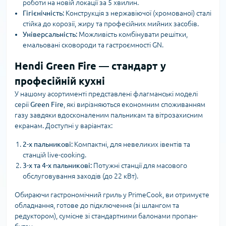
роботи на новій локації за 5 хвилин.
Гігієнічність:
Конструкція з нержавіючої (хромованої) сталі
стійка до корозії, жиру та професійних мийних засобів.
Універсальність:
Можливість комбінувати решітки,
емальовані сковороди та гастроємності GN.
Hendi Green Fire — стандарт у
професійній кухні
У нашому асортименті представлені флагманські моделі
серії
Green Fire
, які вирізняються економним споживанням
газу завдяки вдосконаленим пальникам та вітрозахисним
екранам. Доступні у варіантах:
2-х пальникові:
Компактні, для невеликих івентів та
станцій live-cooking.
3-х та 4-х пальникові:
Потужні станції для масового
обслуговування заходів (до 22 кВт).
Обираючи гастрономічний гриль у PrimeCook, ви отримуєте
обладнання, готове до підключення (зі шлангом та
редуктором), сумісне зі стандартними балонами пропан-