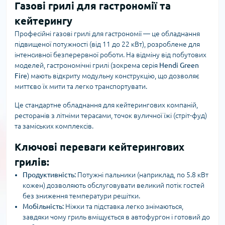
Газові грилі для гастрономії та
кейтерингу
Професійні газові грилі для гастрономії — це обладнання
підвищеної потужності (від 11 до 22 кВт), розроблене для
інтенсивної безперервної роботи. На відміну від побутових
моделей, гастрономічні грилі (зокрема серія
Hendi Green
Fire
) мають відкриту модульну конструкцію, що дозволяє
миттєво їх мити та легко транспортувати.
Це стандартне обладнання для кейтерингових компаній,
ресторанів з літніми терасами, точок вуличної їжі (стріт-фуд)
та заміських комплексів.
Ключові переваги кейтерингових
грилів:
Продуктивність:
Потужні пальники (наприклад, по 5.8 кВт
кожен) дозволяють обслуговувати великий потік гостей
без зниження температури решітки.
Мобільність:
Ніжки та підставка легко знімаються,
завдяки чому гриль вміщується в автофургон і готовий до