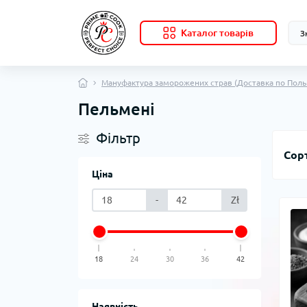
Каталог товарів
Мануфактура заморожених страв (Доставка по Поль
Пельмені
Фільтр
Сор
Ціна
-
Zł
18
24
30
36
42
Наявність