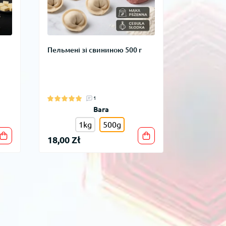
Пельмені зі свининою 500 г
1
Вага
1kg
500g
18,00 Zł