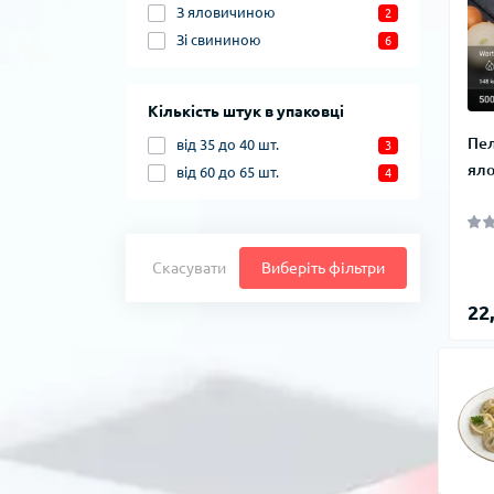
З яловичиною
2
Зі свининою
6
Кількість штук в упаковці
Пел
від 35 до 40 шт.
3
яло
від 60 до 65 шт.
4
Скасувати
Виберіть фільтри
22