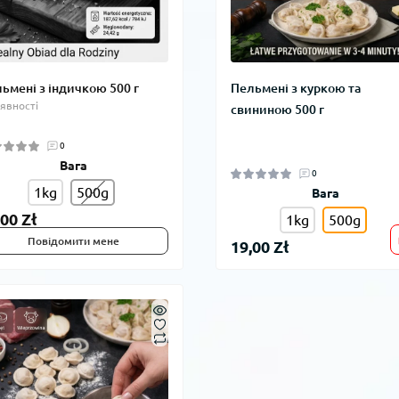
ьмені з індичкою 500 г
Пельмені з куркою та
аявності
свининою 500 г
0
Вага
0
1kg
500g
Вага
,00 Zł
1kg
500g
Повідомити мене
19,00 Zł