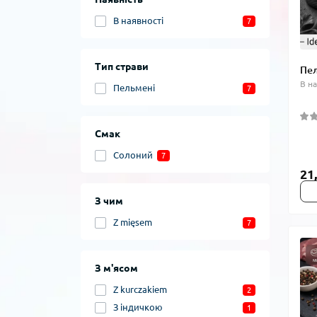
В наявності
7
Тип страви
Пел
В н
Пельмені
7
Смак
Солоний
7
21
З чим
Z mięsem
7
З м'ясом
Z kurczakiem
2
З індичкою
1