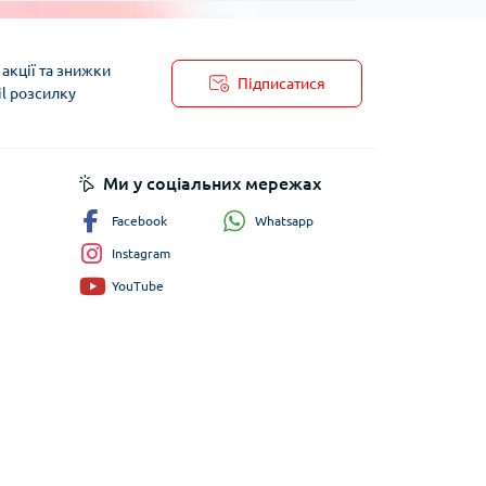
акції та знижки
Підписатися
il розсилку
пису
Ми у соціальних мережах
Whatsapp
Facebook
Instagram
YouTube