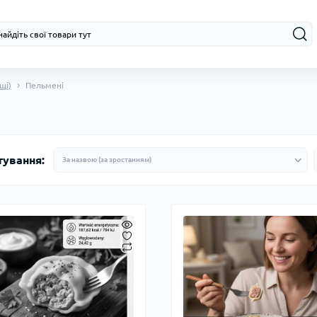
щі)
Пельмені
тування: