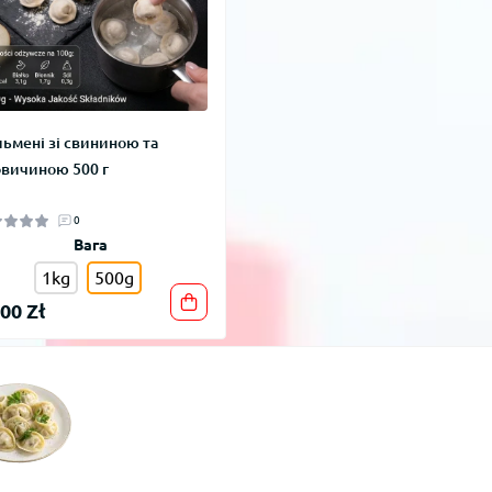
ьмені зі свининою та
вичиною 500 г
0
Вага
1kg
500g
,00 Zł