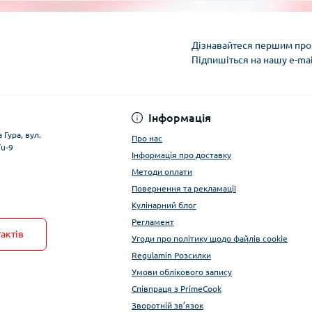
Дізнавайтеся першим про 
Підпишіться на нашу e-ma
Умови облікового за
Інформація
 Гура, вул.
Про нас
/u-9
Інформація про доставку
Методи оплати
Повернення та рекламації
Кулінарний блог
Регламент
актів
Угоди про політику щодо файлів cookie
Regulamin Розсилки
Умови облікового запису
Співпраця з PrimeCook
Зворотній зв’язок