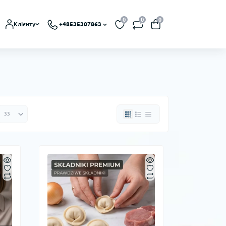
0
0
0
Клієнту
+48535307863