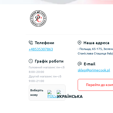
Телефони
Наша адреса
+48535307863
- Польща, 65-175, Зелена
Станіслава Сташица 9ab
Графік роботи
E-mail
Головний магазин: пн–сб
sklep@primecook.pl
8:00–20:00
Другий магазин: пн–сб
9:00–21:00
Перейти до конт
Виберіть
мову