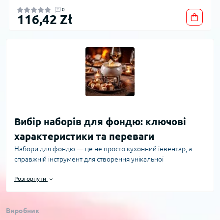
0
116,42 Zł
Вибір наборів для фондю: ключові
характеристики та переваги
Набори для фондю — це не просто кухонний інвентар, а
справжній інструмент для створення унікальної
гастрономічної атмосфери вдома. Обираючи набір для
Розгорнути
фондю, варто звернути увагу на кілька важливих аспектів,
які вплинуть на комфорт використання та якість
приготування страв. По-перше, необхідно визначитися з
Виробник
типом фондю: сирне, м’ясне або шоколадне. Кожний із