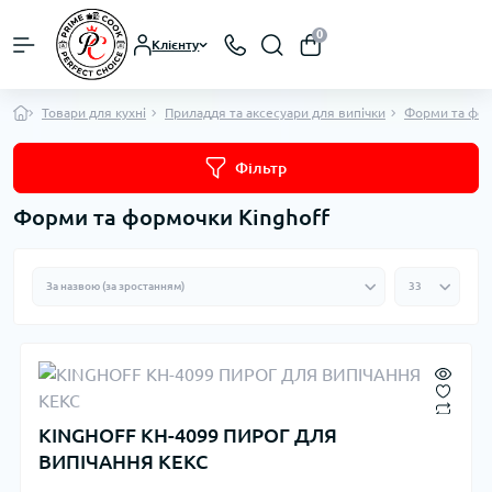
0
Клієнту
Товари для кухні
Приладдя та аксесуари для випічки
Форми та фор
Фільтр
Форми та формочки Kinghoff
KINGHOFF KH-4099 ПИРОГ ДЛЯ
ВИПІЧАННЯ КЕКС