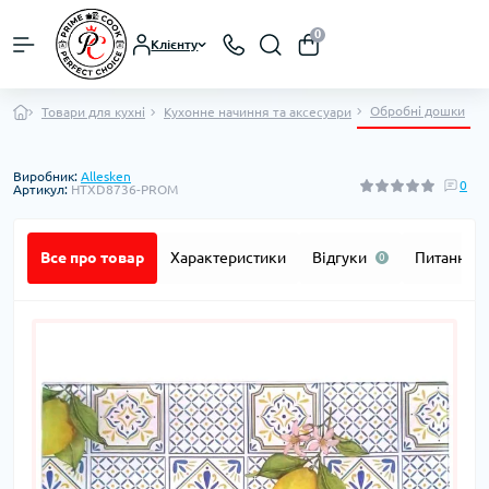
0
Клієнту
Обробні дошки
Товари для кухні
Кухонне начиння та аксесуари
Виробник:
Allesken
0
Артикул:
HTXD8736-PROM
Все про товар
Характеристики
Відгуки
Питання
0