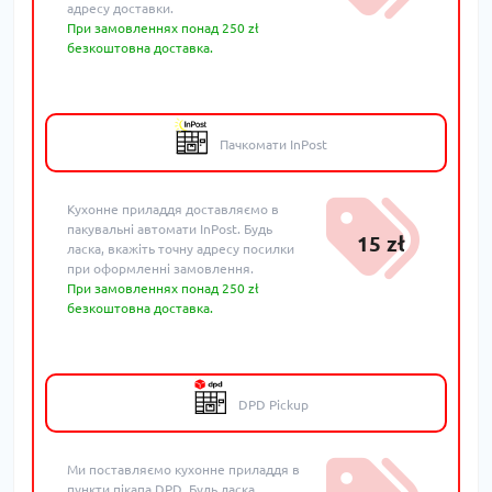
адресу доставки.
При замовленнях понад 250 zł
безкоштовна доставка.
Пачкомати InPost
Кухонне приладдя доставляємо в
пакувальні автомати InPost. Будь
15 zł
ласка, вкажіть точну адресу посилки
при оформленні замовлення.
При замовленнях понад 250 zł
безкоштовна доставка.
DPD Pickup
Ми поставляємо кухонне приладдя в
пункти пікапа DPD. Будь ласка,