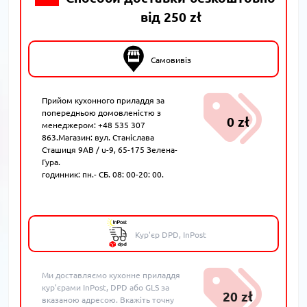
від 250 zł
Самовивіз
Прийом кухонного приладдя за
попередньою домовленістю з
0 zł
менеджером: +48 535 307
863.Магазин: вул. Станіслава
Сташиця 9AB / u-9, 65-175 Зелена-
Гура.
годинник: пн.- СБ. 08: 00-20: 00.
Кур'єр DPD, InPost
Ми доставляємо кухонне приладдя
кур'єрами InPost, DPD або GLS за
20 zł
вказаною адресою. Вкажіть точну