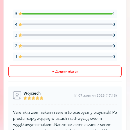
5
1
4
0
3
0
2
0
1
0
+ Додати відгук
Wojciech
07 жовтня 2023 (17:18)
Vareniki z ziemniakami i serem to przepyszny przysmak! Po
prostu rozpływają się w ustach i zachwycają swoim
wyjątkowym smakiem. Nadzienie ziemniaczane z serem