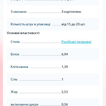
З овочами
З картоплею
Кількість штук в упаковці
від 15 до 20 шт.
Основні властивості
Стиль
Російські пельмені
Білок
6,94
Клітковина
1,39
Сіль
1
Жир
2,53
включаючи цукри
0,56