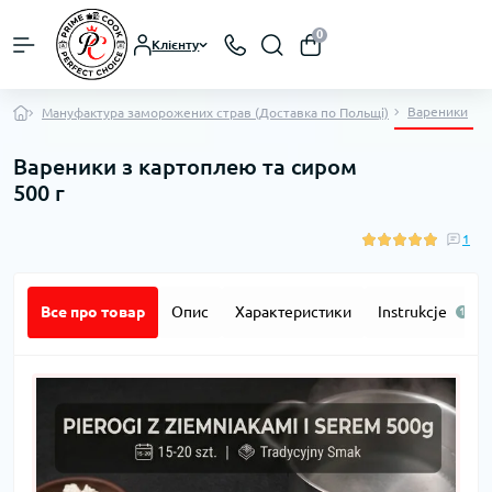
0
Клієнту
Вареники
Мануфактура заморожених страв (Доставка по Польщі)
Вареники з картоплею та сиром
500 г
1
Все про товар
Опис
Характеристики
Instrukcje
1