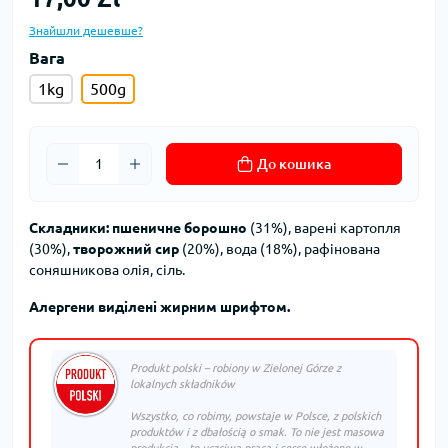
Знайшли дешевше?
Вага
1kg
500g
До кошика
Складники:
пшеничне борошно
(31%), варені картопля
(30%),
творожний сир
(20%), вода (18%), рафінована
соняшникова олія, сіль.
Алергени виділені жирним шрифтом.
Produkt polski – robiony w Zielonej Górze z
lokalnych składników
Wszystko, co robimy, powstaje w Polsce, z polskich
produktów i z dbałością o smak. To nie jest masowa
produkcja – to uczciwa praca i serce włożone w