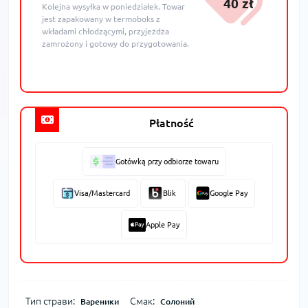
40 zł
Kolejna wysyłka w poniedziałek. Towar
jest zapakowany w termoboks z
wkładami chłodzącymi, przyjeżdża
zamrożony i gotowy do przygotowania.
Płatność
Gotówką przy odbiorze towaru
Visa/Mastercard
Blik
Google Pay
Apple Pay
Тип страви:
Смак:
Вареники
Солоний