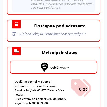
każdy etap. Wybierając nas, wspierasz lokalną firmę
i prawdziwy polski smak.
Dostępne pod adresem:
– Zielona Góra, ul. Stanisława Staszica 9ab/u-9
Metody dostawy
Odbiór własny
Odbiór mrożonek w sklepie
stacjonarnym przy ul. Stanisława
0 zł
Staszica 9ab/u-9, 65-175 Zielona Góra,
Polska.
Sklep czynny od poniedziałku do soboty
w godzinach 08:00–20:00.