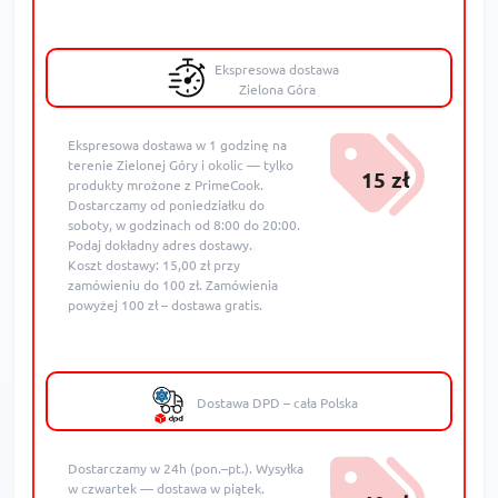
Ekspresowa dostawa
Zielona Góra
Ekspresowa dostawa w 1 godzinę na
terenie Zielonej Góry i okolic — tylko
15 zł
produkty mrożone z PrimeCook.
Dostarczamy od poniedziałku do
soboty, w godzinach od 8:00 do 20:00.
Podaj dokładny adres dostawy.
Koszt dostawy: 15,00 zł przy
zamówieniu do 100 zł. Zamówienia
powyżej 100 zł – dostawa gratis.
Dostawa DPD – cała Polska
Dostarczamy w 24h (pon.–pt.). Wysyłka
w czwartek — dostawa w piątek.