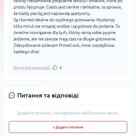
tworzy niesamowite połączenie tekstur i smaków, które po
prostu fascynuje. Ciasto jest cienkie i delikatne, co sprawia,
że każdy pieróg jest naprawdę apetyczny.
Są również idealne do szybkiego gotowania. Wystarczy
kilka minut we wrzącej wodzie i są gotowe do podania. To
świetne rozwiązanie dla tych, którzy cenią sobie pyszne
jedzenie, ale nie zawsze mają czas na długie gotowanie.
Zdecydowanie polecam PrimeCook, mnie uszczęśliwia
każdego dnia!
Відгук був корисний?
2
Питання та відповіді
Додайте питання, і ми відповімо найближчим часом.
+ Додати питання