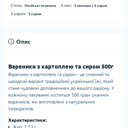
Стиль:
З чим:
Російські пельмені
З овочами | З сиром
З сиром:
З сиром
Опис
Вареники з картоплею та сиром 500г
Вареники з картоплею та сиром - це смачний та
швидкий варіант традиційної української їжі, який
стане чудовим доповненням до вашого раціону. У
кожному пакуванні міститься 500 грам смачних
вареників, які виготовлені з натуральних
інгредієнтів.
Характеристики:
Жир: 2,53 г