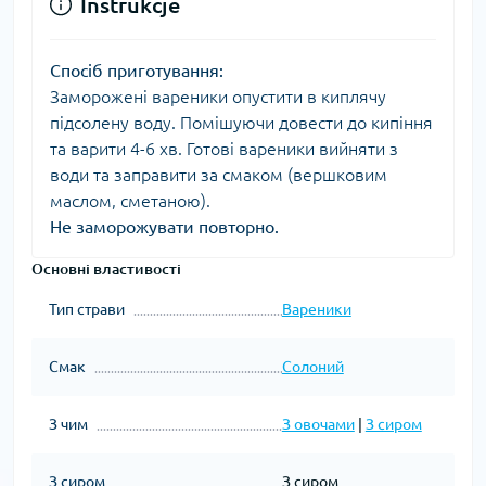
Instrukcje
Спосіб приготування:
Заморожені вареники опустити в киплячу
підсолену воду. Помішуючи довести до кипіння
та варити 4-6 хв. Готові вареники вийняти з
води та заправити за смаком (вершковим
маслом, сметаною).
Не заморожувати повторно.
Основні властивості
Тип страви
Вареники
Смак
Солоний
З чим
З овочами
|
З сиром
З сиром
З сиром