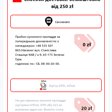
від 250 zł
Самовивіз
Прийом кухонного приладдя за
попередньою домовленістю з
0 zł
менеджером: +48 535 307
863.Магазин: вул. Станіслава
Сташиця 9AB / u-9, 65-175 Зелена-
Гура.
годинник: пн.- СБ. 08: 00-20: 00.
Кур'єр DPD, InPost
Ми доставляємо кухонне приладдя
кур'єрами InPost, DPD або GLS за
20 zł
вказаною адресою. Вкажіть точну