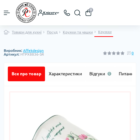
0
Клієнту
Кружки
Товари для кухні
Посуд
Кружки та чашки
Виробник:
Affekdesign
0
Артикул:
HTPX8836-SR
Все про товар
Характеристики
Відгуки
Питання
0