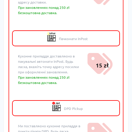
адресу доставки.
При замовленнях понад 250 zł
безкоштовна доставка.
Пачкомати InPost
Кухонне приладдя доставляємо в
пакувальні автомати InPost. Будь
15 zł
ласка, вкажіть точну адресу посилки
при оформленні замовлення.
При замовленнях понад 250 zł
безкоштовна доставка.
DPD Pickup
Ми поставляємо кухонне приладдя в
пункти пікапа DPD. Будь ласка,